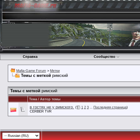
Справка
Сообщество
Mafia-Game Forum
>
Метки
Темы с меткой
римский
Темы с меткой
римский
Тема / Автор темы
в гостях не у римского.
(
1
2
3
...
Последняя страница
)
CERBER TVR