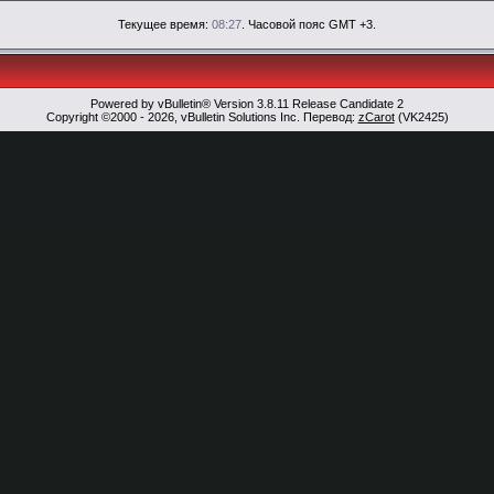
Текущее время:
08:27
. Часовой пояс GMT +3.
Powered by vBulletin® Version 3.8.11 Release Candidate 2
Copyright ©2000 - 2026, vBulletin Solutions Inc. Перевод:
zCarot
(VK2425)