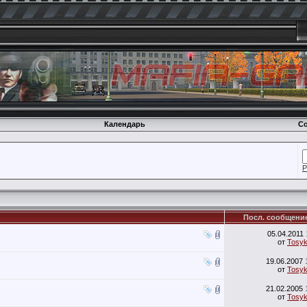
Календарь
Со
Р
Посл. сообщени
05.04.2011
от
Tosy
19.06.2007
от
Tosy
21.02.2005
от
Tosy