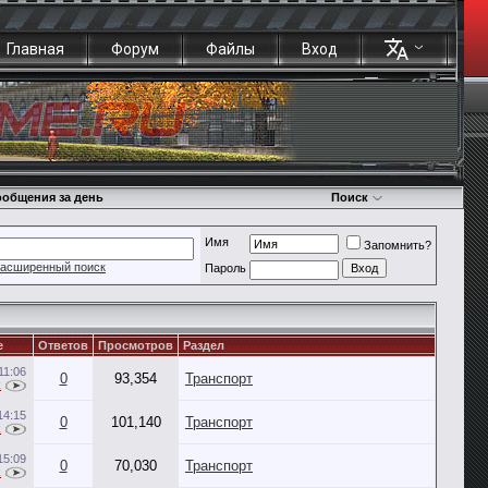
Главная
Форум
Файлы
Вход
общения за день
Поиск
Имя
Запомнить?
асширенный поиск
Пароль
е
Ответов
Просмотров
Раздел
11:06
0
93,354
Транспорт
k
14:15
0
101,140
Транспорт
k
15:09
0
70,030
Транспорт
k