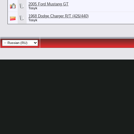
2005 Ford Mustang GT
Tosyk
1968 Dodge Charger R/T (426/440)
Tosyk