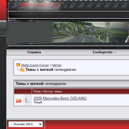
Справка
Сообщество
Mafia-Game Forum
>
Метки
Темы с меткой
гелендваген
Темы с меткой
гелендваген
Тема / Автор темы
2009 Mercedes-Benz G55 AMG
Tosyk