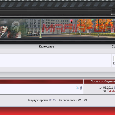
Календарь
Со
Р
Посл. сообщени
14.01.2011
от
Tosyk
Текущее время:
06:27
. Часовой пояс GMT +3.