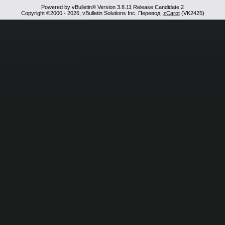
Powered by vBulletin® Version 3.8.11 Release Candidate 2
Copyright ©2000 - 2026, vBulletin Solutions Inc. Перевод:
zCarot
(VK2425)