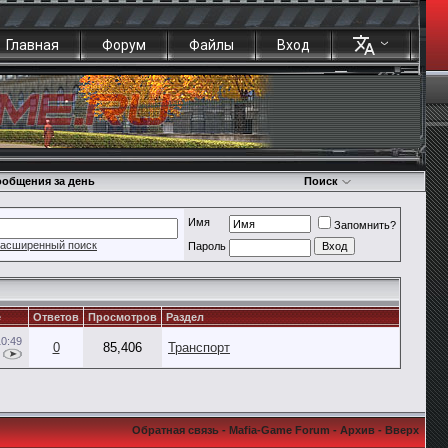
Главная
Форум
Файлы
Вход
общения за день
Поиск
Имя
Запомнить?
асширенный поиск
Пароль
е
Ответов
Просмотров
Раздел
10:49
0
85,406
Транспорт
Обратная связь
-
Mafia-Game Forum
-
Архив
-
Вверх