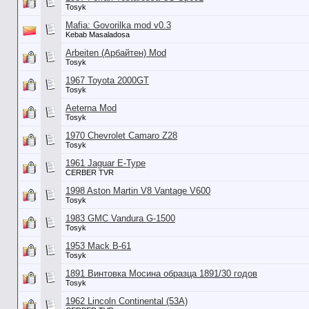
Tosyk
Mafia: Govorilka mod v0.3
Kebab Masaladosa
Arbeiten (Арбайтен) Mod
Tosyk
1967 Toyota 2000GT
Tosyk
Aeterna Mod
Tosyk
1970 Chevrolet Camaro Z28
Tosyk
1961 Jaguar E-Type
CERBER TVR
1998 Aston Martin V8 Vantage V600
Tosyk
1983 GMC Vandura G-1500
Tosyk
1953 Mack B-61
Tosyk
1891 Винтовка Мосина образца 1891/30 годов
Tosyk
1962 Lincoln Continental (53А)