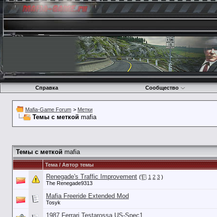
Справка
Сообщество
Mafia-Game Forum
>
Метки
Темы с меткой
mafia
Темы с меткой
mafia
Тема / Автор темы
Renegade's Traffic Improvement
(
1
2
3
)
The Renegade9313
Mafia Freeride Extended Mod
Tosyk
1987 Ferrari Testarossa US-Spec1