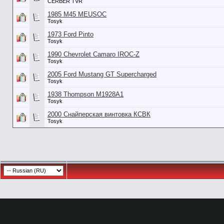
CERBER TVR
1985 M45 MEUSOC
Tosyk
1973 Ford Pinto
Tosyk
1990 Chevrolet Camaro IROC-Z
Tosyk
2005 Ford Mustang GT Supercharged
Tosyk
1938 Thompson M1928A1
Tosyk
2000 Снайперская винтовка КСВК
Tosyk