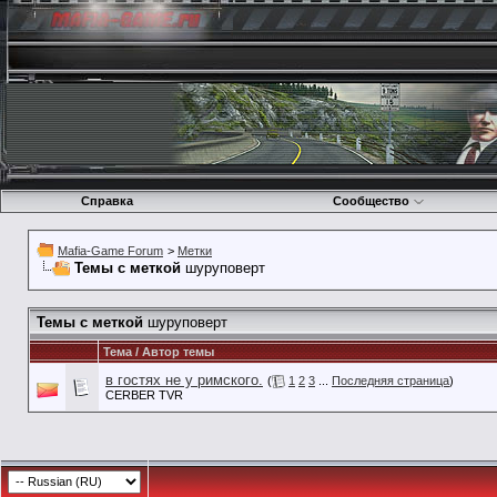
Справка
Сообщество
Mafia-Game Forum
>
Метки
Темы с меткой
шуруповерт
Темы с меткой
шуруповерт
Тема / Автор темы
в гостях не у римского.
(
1
2
3
...
Последняя страница
)
CERBER TVR