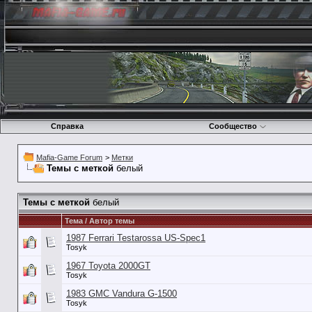
Справка
Сообщество
Mafia-Game Forum
>
Метки
Темы с меткой
белый
Темы с меткой
белый
Тема / Автор темы
1987 Ferrari Testarossa US-Spec1
Tosyk
1967 Toyota 2000GT
Tosyk
1983 GMC Vandura G-1500
Tosyk