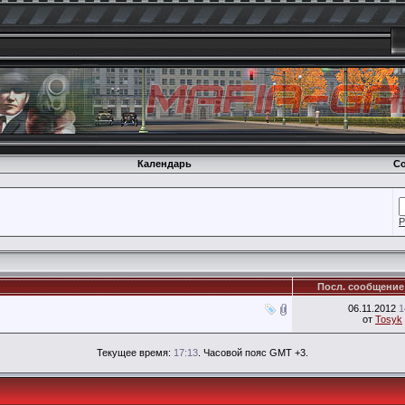
Календарь
Со
Р
Посл. сообщение
06.11.2012
1
от
Tosyk
Текущее время:
17:13
. Часовой пояс GMT +3.