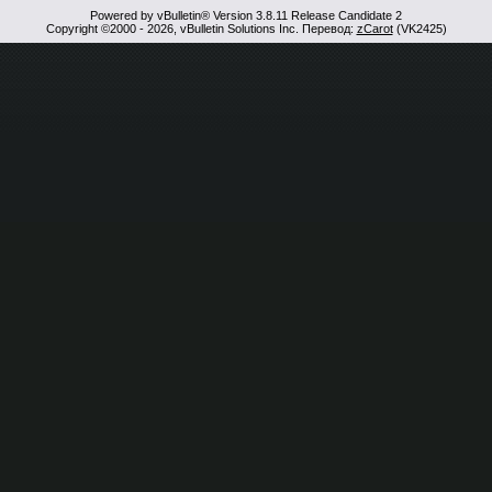
Powered by vBulletin® Version 3.8.11 Release Candidate 2
Copyright ©2000 - 2026, vBulletin Solutions Inc. Перевод:
zCarot
(VK2425)