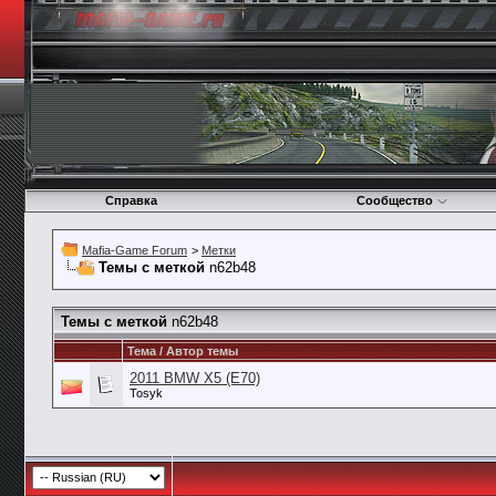
Справка
Сообщество
Mafia-Game Forum
>
Метки
Темы с меткой
n62b48
Темы с меткой
n62b48
Тема / Автор темы
2011 BMW X5 (E70)
Tosyk