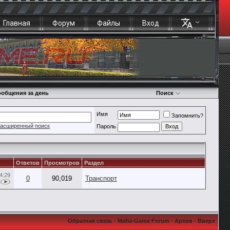
Главная
Форум
Файлы
Вход
общения за день
Поиск
Имя
Запомнить?
асширенный поиск
Пароль
Ответов
Просмотров
Раздел
4:29
0
90,019
Транспорт
Обратная связь
-
Mafia-Game Forum
-
Архив
-
Вверх