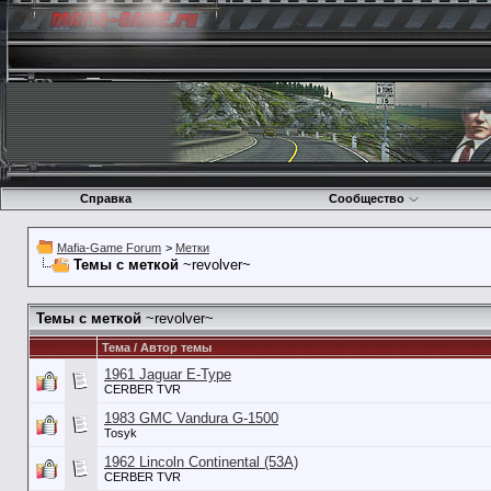
Справка
Сообщество
Mafia-Game Forum
>
Метки
Темы с меткой
~revolver~
Темы с меткой
~revolver~
Тема / Автор темы
1961 Jaguar E-Type
CERBER TVR
1983 GMC Vandura G-1500
Tosyk
1962 Lincoln Continental (53А)
CERBER TVR