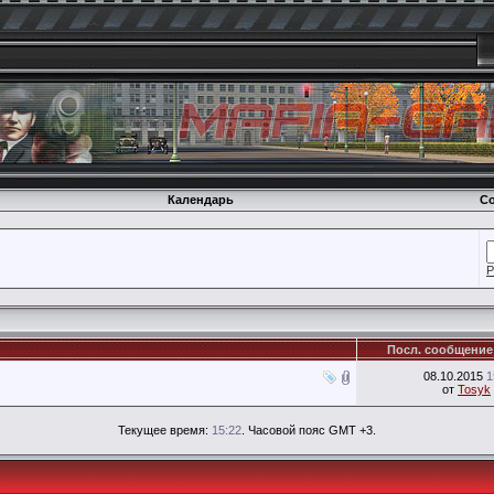
Календарь
Со
Р
Посл. сообщение
08.10.2015
1
от
Tosyk
Текущее время:
15:22
. Часовой пояс GMT +3.