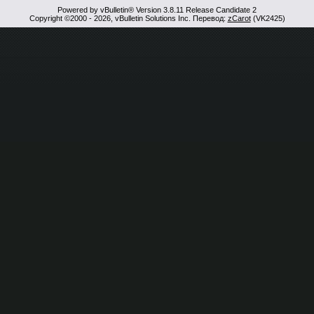
Powered by vBulletin® Version 3.8.11 Release Candidate 2
Copyright ©2000 - 2026, vBulletin Solutions Inc. Перевод:
zCarot
(VK2425)