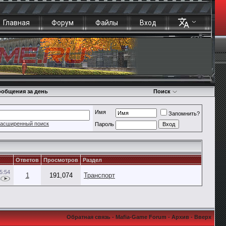
Главная
Форум
Файлы
Вход
общения за день
Поиск
Имя
Запомнить?
асширенный поиск
Пароль
Ответов
Просмотров
Раздел
5:54
1
191,074
Транспорт
Обратная связь
-
Mafia-Game Forum
-
Архив
-
Вверх