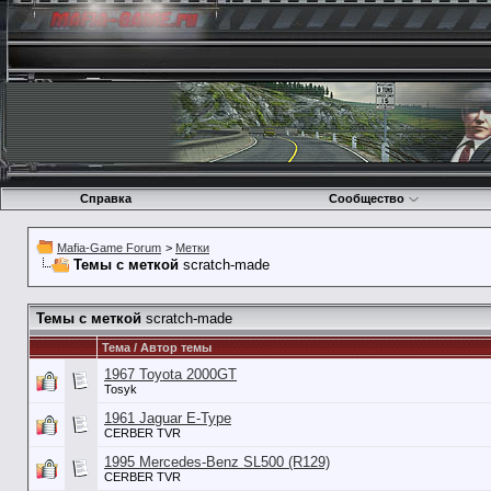
Справка
Сообщество
Mafia-Game Forum
>
Метки
Темы с меткой
scratch-made
Темы с меткой
scratch-made
Тема / Автор темы
1967 Toyota 2000GT
Tosyk
1961 Jaguar E-Type
CERBER TVR
1995 Mercedes-Benz SL500 (R129)
CERBER TVR