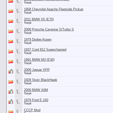
Tosyk
1958 Chevrolet Apache Fleetside Pickup
Tosyk
2011 BMW X5 (E70)
Tosyk
2009 Porsche Cayenne S/Turbo S
Tosyk
1979 Dodge Aspen
Tosyk
1937 Cord 812 Supercharged
Tosyk
1991 BMW M3 (E30)
Tosyk
2009 Jaguar XFR
Tosyk
1928 Stutz BlackHawk
Tosyk
2009 BMW X6M
Tosyk
1979 Ford E-150
Tosyk
СССР Mod