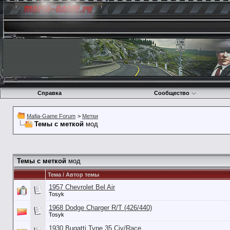
Справка
Сообщество
Mafia-Game Forum
>
Метки
Темы с меткой
мод
Темы с меткой
мод
Тема / Автор темы
1957 Chevrolet Bel Air
Tosyk
1968 Dodge Charger R/T (426/440)
Tosyk
1930 Bugatti Type 35 Civ/Race