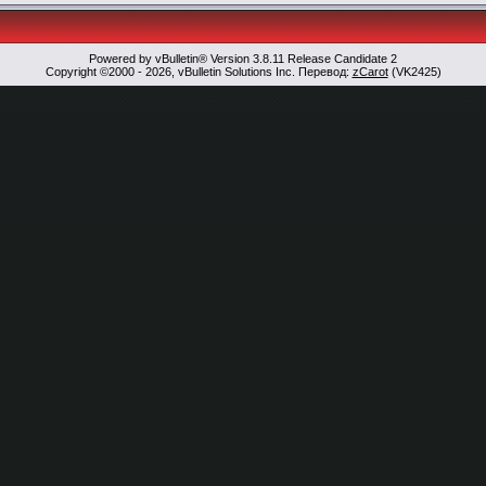
Powered by vBulletin® Version 3.8.11 Release Candidate 2
Copyright ©2000 - 2026, vBulletin Solutions Inc. Перевод:
zCarot
(VK2425)