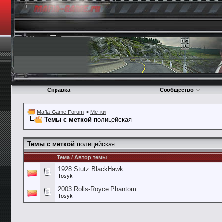
Справка
Сообщество
Mafia-Game Forum
>
Метки
Темы с меткой
полицейская
Темы с меткой
полицейская
Тема / Автор темы
1928 Stutz BlackHawk
Tosyk
2003 Rolls-Royce Phantom
Tosyk