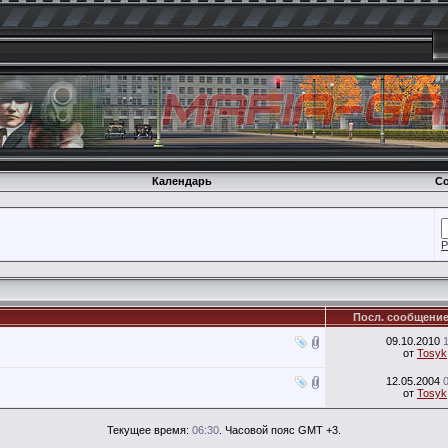
Календарь
Со
Р
Посл. сообщени
09.10.2010
от
Tosyk
12.05.2004
от
Tosyk
Текущее время:
06:30
. Часовой пояс GMT +3.