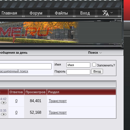
Главная
Форум
Файлы
Вход
общения за день
Поиск
Имя
Запомнить?
асширенный поиск
Пароль
е
Ответов
Просмотров
Раздел
14:42
0
84,401
Транспорт
03:35
0
52,168
Транспорт