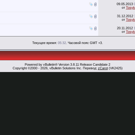
09.05.2013
от
Tosyk
31.12.2012
от
Tosyk
20.11.2012
от
Tosyk
Текущее время:
05:32
. Часовой пояс GMT +3.
Powered by vBulletin® Version 3.8.11 Release Candidate 2
Copyright ©2000 - 2026, vBulletin Solutions Inc. Перевод:
zCarot
(VK2425)