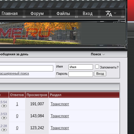
Главная
Форум
Файлы
Вход
общения за день
Поиск
Имя
Запомнить?
асширенный поиск
Пароль
е
Ответов
Просмотров
Раздел
15:54
1
191,007
Транспорт
13:53
0
143,084
Транспорт
12:28
0
123,242
Транспорт