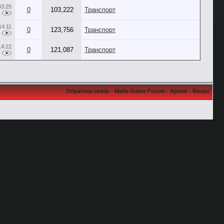
03:25
0
103,222
Транспорт
14:11
0
123,756
Транспорт
14:22
0
121,087
Транспорт
Обратная связь
-
Mafia-Game Forum
-
Архив
-
Вверх