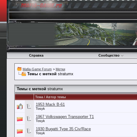
Справка
Сообщество
Mafia-Game Forum
>
Метки
Темы с меткой
stratumx
Темы с меткой
stratumx
Тема / Автор темы
1953 Mack B-61
Tosyk
1967 Volkswagen Transporter T1
Tosyk
1930 Bugatti Type 35 Civ/Race
Tosyk