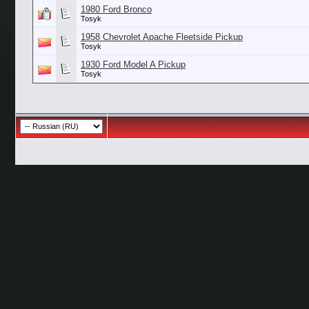
1980 Ford Bronco
Tosyk
1958 Chevrolet Apache Fleetside Pickup
Tosyk
1930 Ford Model A Pickup
Tosyk