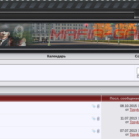
Календарь
Со
Р
Посл. сообщени
08.10.2015
от
Tosyk
11.07.2013
от
Tosyk
07.07.2013
от
Tosyk