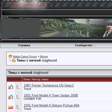
Справка
Сообщество
Mafia-Game Forum
>
Метки
Темы с меткой
staghound
Темы с меткой
staghound
Тема / Автор темы
1987 Ferrari Testarossa US-Spec1
Tosyk
1931 Ford Model A Town Sedan 160B
CERBER TVR
1931 Ford Model A Deluxe Pickup 66A
Tosyk