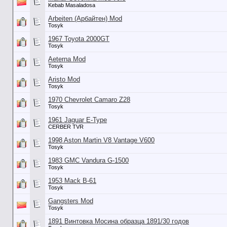
Kebab Masaladosa
Arbeiten (Арбайтен) Mod
Tosyk
1967 Toyota 2000GT
Tosyk
Aeterna Mod
Tosyk
Aristo Mod
Tosyk
1970 Chevrolet Camaro Z28
Tosyk
1961 Jaguar E-Type
CERBER TVR
1998 Aston Martin V8 Vantage V600
Tosyk
1983 GMC Vandura G-1500
Tosyk
1953 Mack B-61
Tosyk
Gangsters Mod
Tosyk
1891 Винтовка Мосина образца 1891/30 годов