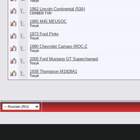
Tosyk
1962 Lincoln Continental (53А)
CERBER TVR
1985 M45 MEUSOC
Tosyk
1973 Ford Pinto
Tosyk
1990 Chevrolet Camaro IROC-Z
Tosyk
2005 Ford Mustang GT Supercharged
Tosyk
1938 Thompson M1928A1
Tosyk