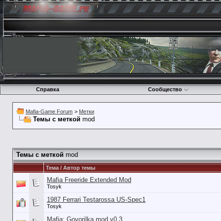
Справка
Сообщество
Mafia-Game Forum
>
Метки
Темы с меткой
mod
Темы с меткой
mod
Тема / Автор темы
Mafia Freeride Extended Mod
Tosyk
1987 Ferrari Testarossa US-Spec1
Tosyk
Mafia: Govorilka mod v0.3