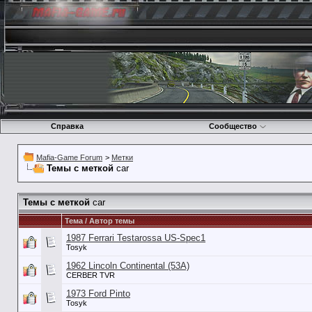
Справка
Сообщество
Mafia-Game Forum
>
Метки
Темы с меткой
car
Темы с меткой
car
Тема / Автор темы
1987 Ferrari Testarossa US-Spec1
Tosyk
1962 Lincoln Continental (53А)
CERBER TVR
1973 Ford Pinto
Tosyk