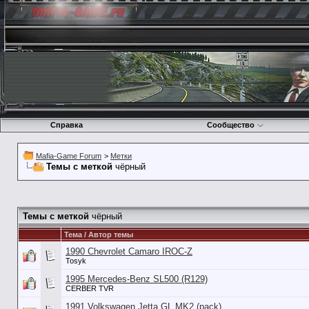
Справка
Сообщество
Mafia-Game Forum
>
Метки
Темы с меткой
чёрный
Темы с меткой
чёрный
Тема / Автор темы
1990 Chevrolet Camaro IROC-Z
Tosyk
1995 Mercedes-Benz SL500 (R129)
CERBER TVR
1991 Volkswagen Jetta GL MK2 (pack)