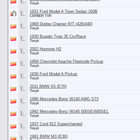
Tosyk
1931 Ford Model A Town Sedan 160B
CERBER TVR
1968 Dodge Charger R/T (426/440)
Tosyk
1930 Bugatti Type 35 Civ/Race
Tosyk
2002 Hummer H2
Tosyk
1958 Chevrolet Apache Fleetside Pickup
Tosyk
1930 Ford Model A Pickup
Tosyk
2011 BMW X5 (E70)
Tosyk
1996 Mercedes-Benz W140 AMG S73
Tosyk
1992 Mercedes-Benz W140 500SE/600SEL
Tosyk
1937 Cord 812 Supercharged
Tosyk
1991 BMW M3 (E30)