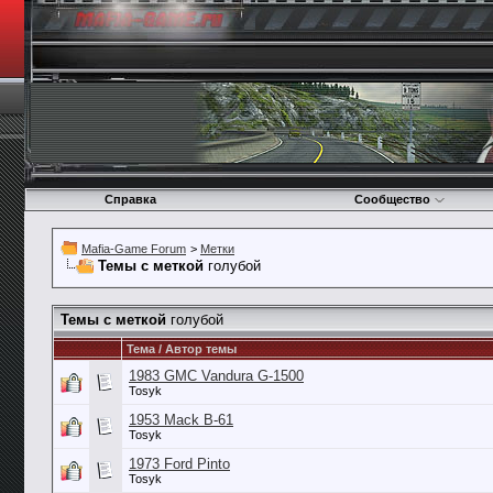
Справка
Сообщество
Mafia-Game Forum
>
Метки
Темы с меткой
голубой
Темы с меткой
голубой
Тема / Автор темы
1983 GMC Vandura G-1500
Tosyk
1953 Mack B-61
Tosyk
1973 Ford Pinto
Tosyk