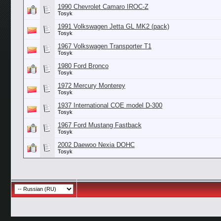
1990 Chevrolet Camaro IROC-Z
Tosyk
1991 Volkswagen Jetta GL MK2 (pack)
Tosyk
1967 Volkswagen Transporter T1
Tosyk
1980 Ford Bronco
Tosyk
1972 Mercury Monterey
Tosyk
1937 International COE model D-300
Tosyk
1967 Ford Mustang Fastback
Tosyk
2002 Daewoo Nexia DOHC
Tosyk