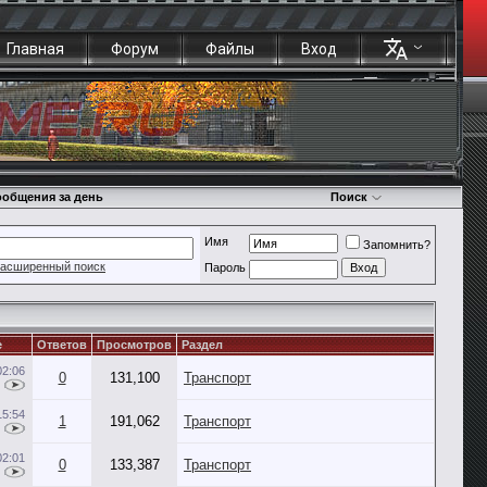
Главная
Форум
Файлы
Вход
общения за день
Поиск
Имя
Запомнить?
асширенный поиск
Пароль
е
Ответов
Просмотров
Раздел
02:06
0
131,100
Транспорт
15:54
1
191,062
Транспорт
02:01
0
133,387
Транспорт