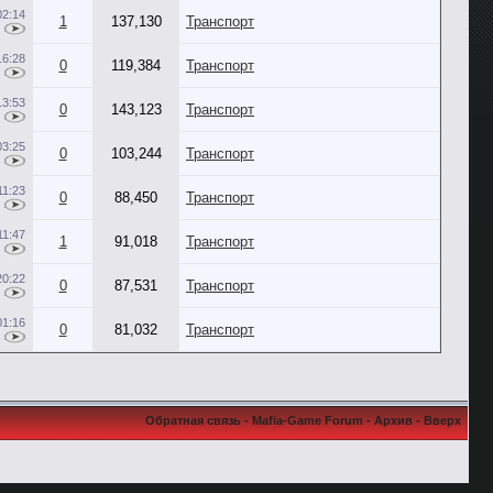
02:14
1
137,130
Транспорт
16:28
0
119,384
Транспорт
13:53
0
143,123
Транспорт
03:25
0
103,244
Транспорт
11:23
0
88,450
Транспорт
11:47
1
91,018
Транспорт
20:22
0
87,531
Транспорт
01:16
0
81,032
Транспорт
Обратная связь
-
Mafia-Game Forum
-
Архив
-
Вверх