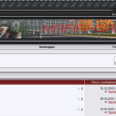
Календарь
Со
Р
Посл. сообщени
31.12.2015
от
Tosyk
08.10.2015
от
Tosyk
10.04.2015
от
Tosyk