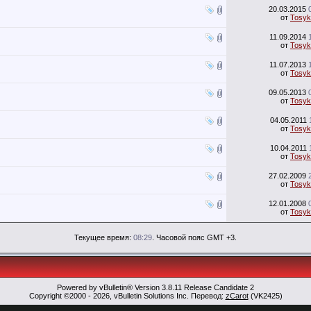
20.03.2015
от
Tosyk
11.09.2014
от
Tosyk
11.07.2013
от
Tosyk
09.05.2013
от
Tosyk
04.05.2011
от
Tosyk
10.04.2011
от
Tosyk
27.02.2009
от
Tosyk
12.01.2008
от
Tosyk
Текущее время:
08:29
. Часовой пояс GMT +3.
Powered by vBulletin® Version 3.8.11 Release Candidate 2
Copyright ©2000 - 2026, vBulletin Solutions Inc. Перевод:
zCarot
(VK2425)