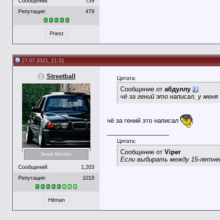
Сообщений:
739
Репутация:
479
Priest
27.07.2021, 21:31
Streetball
Цитата:
Сообщение от
абдуллу
чё за гений это написал, у меня
чё за гений это написал
__________________
Цитата:
Сообщение от
Viper
Senior Member
Если выбирать между 15-летней
Сообщений:
1,203
Репутация:
1019
Hitman