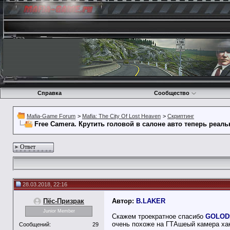
Справка
Сообщество
Mafia-Game Forum
>
Mafia: The City Of Lost Heaven
>
Скриптинг
Free Camera. Крутить головой в салоне авто теперь реальн
Ответ
28.03.2018, 22:16
Пёс-Призрак
Автор:
B.LAKER
Junior Member
Скажем троекратное спасибо
GOLOD
очень похоже на ГТАшеый камера хак
Сообщений:
29