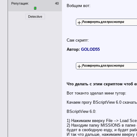
Репутация:
40
Вобщем вот:
Detective
Развернуть для просмотра
Сам скрипт:
Автор:
GOLOD55
Развернуть для просмотра
Что делать с этим скриптом чтоб е
Вот токачто зделал мини тутор:
Качаем прогу BScriptView 6.0 скача
BScriptView 6.0:
1) Нажимаем вверху File --> Load Sce
2) Находим папку MISSIONS в папке
будет в свободную езду, и будет ра
И так что дальше, нажимаем вверху in