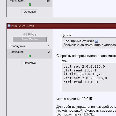
Репутация:
18
Detective
28.05.2024, 18:48
fttlov
Цитата:
Junior Member
Сообщение от
User
Возможно ли изменять скорост
Сообщений:
1
Репутация:
2
Скорость поворота влево право можн
Код:
Detective
vect_set 2,0,0.015,0

ctrl_read 1,LEFT

if flt[1]=1,ROTS,-1

vect_set 2,0,-0.015,0

ctrl_read 1,RIGHT
меняя значение "0.015".
Для себя из управления камерой ос
низкой посадкой. Скорость камеры у
Вкл. скрипта на HORN1.