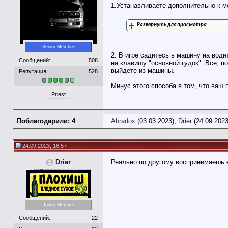
1.Устанавливаете дополнительно к м
Развернуть для просмотра
Senior Member
2. В игре садитесь в машину на вод
Сообщений:
508
на клавишу "основной гудок". Все, п
выйдете из машины.
Репутация:
528
Минус этого способа в том, что ваш 
Priest
Поблагодарили: 4
Abradox
(03.03.2023),
Drier
(24.09.202
24.09.2023, 16:57
Drier
Реально по другому воспринимаешь 
Junior Member
Сообщений:
22