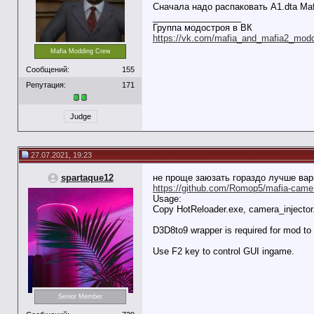
Сначала надо распаковать A1.dta Maf
__________________
Группа модостроя в ВК
https://vk.com/mafia_and_mafia2_mod
Mafia Modding Crew
Сообщений:
155
Репутация:
171
Judge
27.07.2021, 19:23
spartaque12
не проще заюзать гораздо лучше вар
https://github.com/Romop5/mafia-came.
Usage:
Copy HotReloader.exe, camera_injector.
D3D8to9 wrapper is required for mod to 
Use F2 key to control GUI ingame.
Senior Member