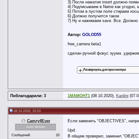
3) После нажатия insert должно появ
4) Подписываем в Name как угодно, м
5) Потом в пустом поле стираем кос
6) Должно получится такое
7) Ну и нажимаем save. Все. Должно 
Автор:
GOLOD55
free_camera beta1
сделан ручной фокус зуума. удержи
Развернуть для просмотра
Поблагодарили: 3
1MAMOHT1
(08.10.2020),
Kardini
(07.0
08.10.2020, 15:53
Camry4Ever
Если заменить "OBJECTIVES", наприм
Junior Member
Upd.
Сообщений:
20
В общем проверил, заменил "OBJECTI