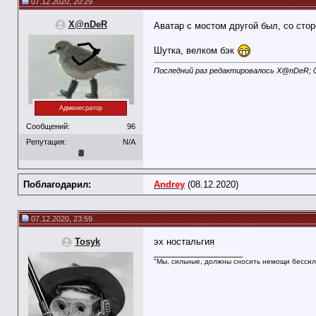
07.12.2020, 20:29
X@nDeR
Аватар с мостом другой был, со стор
Шутка, велком бэк
Последний раз редактировалось X@nDeR; 0
Адменесратор
Сообщений:
96
Репутация:
N/A
Поблагодарил:
Andrey
(08.12.2020)
07.12.2020, 23:59
Tosyk
эх ностальгия
__________________
"Мы, сильные, должны сносить немощи бессил