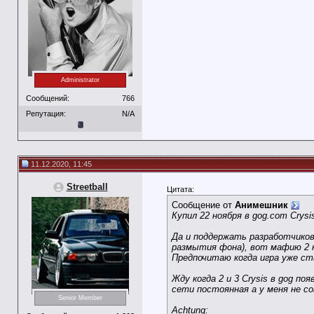
Administrator
Сообщений:
766
Репутация:
N/A
11.12.2020, 11:45
Streetball
Цитата:
Сообщение от
Анимешник
Купил 22 ноября в gog.com Crys
Да и поддержать разработчиков
размытия фона), вот мафию 2 
Предпочитаю когда игра уже ста
Жду когда 2 и 3 Crysis в gog п
сети постоянная а у меня не с
Senior Member
Achtung: