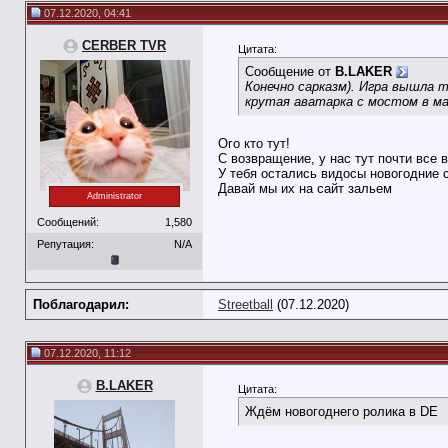
07.12.2020, 04:41
CERBER TVR
Цитата:
Сообщение от
B.LAKER
Конечно сарказм). Игра вышла т
крутая аватарка с мостом в ма
Ого кто тут!
С возвращение, у нас тут почти все в
У тебя остались видосы новогодние 
Давай мы их на сайт зальем
Administrator
Сообщений:
1,580
Репутация:
N/A
Поблагодарил:
Streetball
(07.12.2020)
07.12.2020, 11:12
B.LAKER
Цитата:
Ждём новогоднего ролика в DE