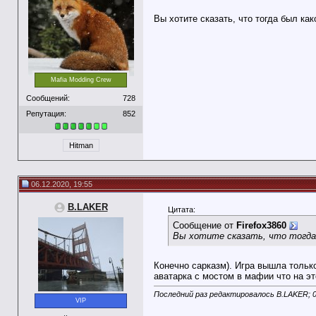
Вы хотите сказать, что тогда был ка
Mafia Modding Crew
Сообщений:
728
Репутация:
852
Hitman
06.12.2020, 19:55
B.LAKER
Цитата:
Сообщение от
Firefox3860
Вы хотите сказать, что тогда 
Конечно сарказм). Игра вышла тольк
аватарка с мостом в мафии что на эт
Последний раз редактировалось B.LAKER; 0
VIP