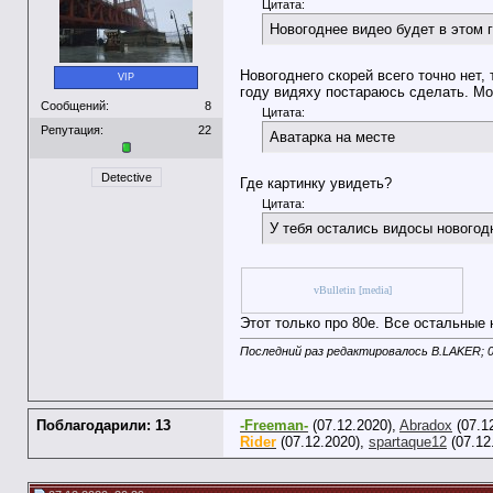
Цитата:
Новогоднее видео будет в этом 
Новогоднего скорей всего точно нет, 
VIP
году видяху постараюсь сделать. Мож
Сообщений:
8
Цитата:
Репутация:
22
Аватарка на месте
Detective
Где картинку увидеть?
Цитата:
У тебя остались видосы новогод
vBulletin [media]
Этот только про 80е. Все остальные
Последний раз редактировалось B.LAKER; 0
Поблагодарили: 13
-Freeman-
(07.12.2020),
Abradox
(07.1
Rider
(07.12.2020),
spartaque12
(07.12