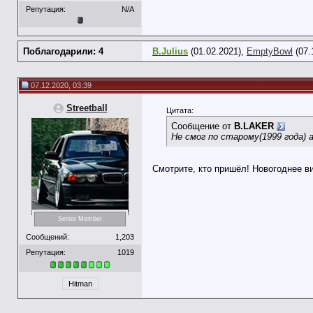
Репутация:
N/A
Поблагодарили: 4
B.Julius
(01.02.2021),
EmptyBowl
(07.
07.12.2020, 03:39
Streetball
Цитата:
Сообщение от
B.LAKER
Не смог по старому(1999 года) 
Смотрите, кто пришёл! Новогоднее в
Senior Member
Сообщений:
1,203
Репутация:
1019
Hitman