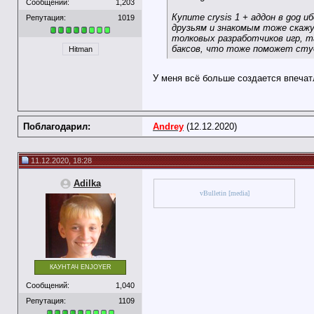
Сообщений:
1,203
Купите crysis 1 + аддон в gog 
Репутация:
1019
друзьям и знакомым тоже скажу
толковых разработчиков игр, т
баксов, что тоже поможет сту
Hitman
У меня всё больше создается впечат
Поблагодарил:
Andrey
(12.12.2020)
11.12.2020, 18:28
Adilka
vBulletin [media]
КАУНТАЧ ENJOYER
Сообщений:
1,040
Репутация:
1109