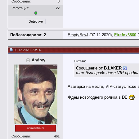
Сообщений:
8
Репутация:
22
Detective
Поблагодарили: 2
EmptyBowl
(07.12.2020),
Firefox3860
(
06.12.2020, 23:14
Andrey
Цитата:
Сообщение от
B.LAKER
там был вроде даже VIP профил
Аватарка на месте, VIP-статус тоже
Ждём новогоднего ролика в DE
Administrator
Сообщений:
461