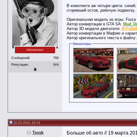
В комплекте аж четыре цвета: синий,
сгоревший остов, рабочую подвеску,
Оригинальная модель из игры:
Forza 
Автор конвертации в GTA SA:
Mad_Dr
Автор 3D модели двигателя:
X@nDe
Автор конвертации в Мафию и харак
Автор оригинального текста к файлу
Миниатюры
Administrator
Сообщений:
766
Репутация:
N/A
20.03.2015, 02:14
Tosyk
Больше об авто // 19 марта 20