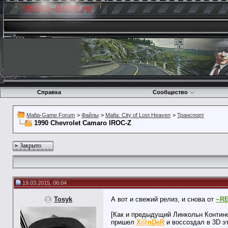
Справка
Сообщество
Mafia-Game Forum
>
Файлы
>
Mafia: City of Lost Heaven
>
Транспорт
1990 Chevrolet Camaro IROC-Z
Закрыто
19.03.2015, 06:04
Tosyk
А вот и свежий релиз, и снова от
~R
[Как и предыдущий Линкольн Контине
пришел
X@nDeR
и воссоздал в 3D э