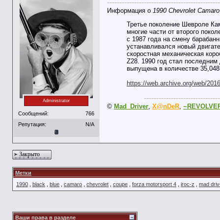
----------------------------------------------
Информация о
1990 Chevrolet Camar
Третье поколение Шевроле Кам
многие части от второго покол
с 1987 года на смену барабан
устанавливался новый двигател
скоростная механическая коро
Z28. 1990 год стал последним
выпущена в количестве 35,048
https://web.archive.org/web/201
-------------------------------
Administrator
©
Mad_Driver
,
X@nDeR
,
~REVOLVE
Сообщений:
766
Репутация:
N/A
Закрыто
Метки
1990
,
black
,
blue
,
camaro
,
chevrolet
,
coupe
,
forza motorsport 4
,
iroc-z
,
mad driv
Ваши права в разделе