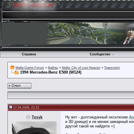
Справка
Сообщество
Mafia-Game Forum
>
Файлы
>
Mafia: City of Lost Heaven
>
Транспорт
1994 Mercedes-Benz E500 (W124)
Ответ
17.04.2006, 22:22
Tosyk
Ну вот - долгожданный эксклюзив
An
и 3D днище) и не менее шикарный ко
другой такой не найдете =)