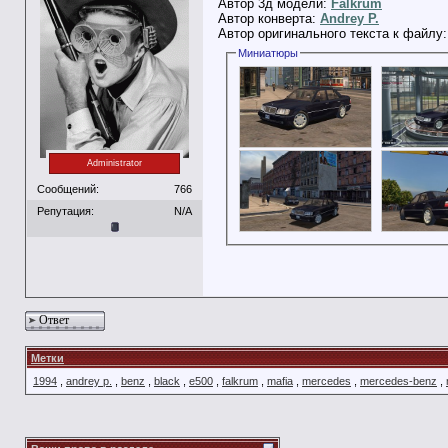
Автор 3д модели:
Falkrum
Автор конверта:
Andrey P.
Автор оригинального текста к файлу
Миниатюры
Administrator
Сообщений:
766
Репутация:
N/A
Ответ
Метки
1994
,
andrey p.
,
benz
,
black
,
e500
,
falkrum
,
mafia
,
mercedes
,
mercedes-benz
,