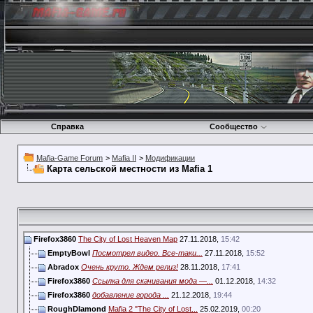
Справка
Сообщество
Mafia-Game Forum
>
Mafia II
>
Модификации
Карта сельской местности из Mafia 1
Firefox3860
The City of Lost Heaven Map
27.11.2018,
15:42
EmptyBowl
Посмотрел видео. Все-таки...
27.11.2018,
15:52
Abradox
Очень круто. Ждем релиз!
28.11.2018,
17:41
Firefox3860
Ссылка для скачивания мода —...
01.12.2018,
14:32
Firefox3860
добавление города ...
21.12.2018,
19:44
RoughDIamond
Mafia 2 "The City of Lost...
25.02.2019,
00:20