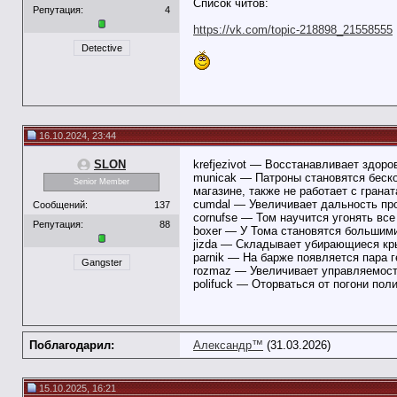
Список читов:
Репутация:
4
https://vk.com/topic-218898_21558555
Detective
16.10.2024, 23:44
SLON
krefjezivot — Восстанавливает здоро
municak — Патроны становятся бескон
Senior Member
магазине, также не работает с грана
cumdal — Увеличивает дальность про
Сообщений:
137
cornufse — Том научится угонять вс
Репутация:
88
boxer — У Тома становятся большими
jizda — Складывает убирающиеся кр
parnik — На барже появляется пара г
Gangster
rozmaz — Увеличивает управляемость
polifuck — Оторваться от погони пол
Поблагодарил:
Александр™
(31.03.2026)
15.10.2025, 16:21