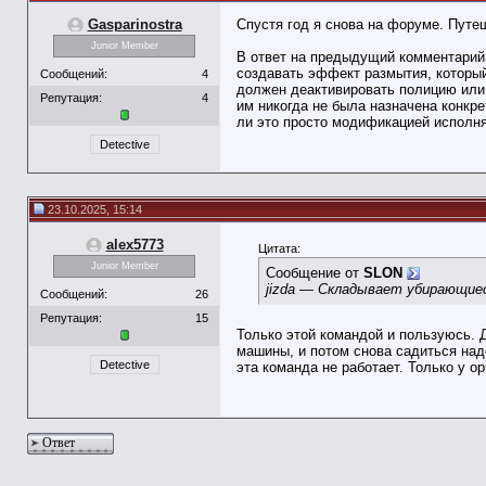
Gasparinostra
Спустя год я снова на форуме. Путеш
Junior Member
В ответ на предыдущий комментарий:
создавать эффект размытия, который
Сообщений:
4
должен деактивировать полицию или, 
Репутация:
4
им никогда не была назначена конкр
ли это просто модификацией исполн
Detective
23.10.2025, 15:14
alex5773
Цитата:
Junior Member
Сообщение от
SLON
jizda — Складывает убирающие
Сообщений:
26
Репутация:
15
Только этой командой и пользуюсь. 
машины, и потом снова садиться над
Detective
эта команда не работает. Только у о
Ответ