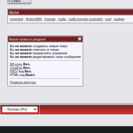
Ответ
Метки
extended
,
firefox3860
,
freeride
,
mafia
,
mafia freeride extended
,
mod
,
мафия
Ваши права в разделе
Вы
не можете
создавать новые темы
Вы
не можете
отвечать в темах
Вы
не можете
прикреплять вложения
Вы
не можете
редактировать свои сообщения
BB коды
Вкл.
Смайлы
Вкл.
[IMG]
код
Вкл.
HTML код
Выкл.
Правила форума