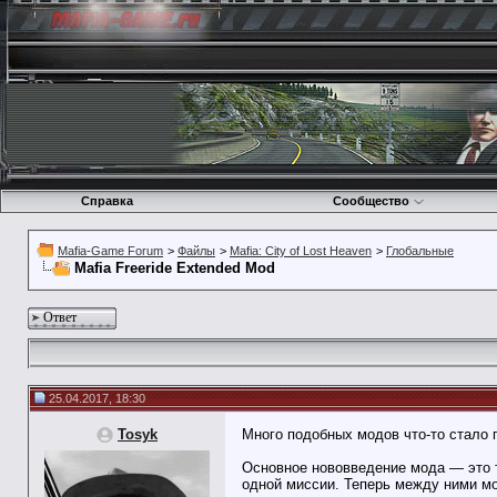
Справка
Сообщество
Mafia-Game Forum
>
Файлы
>
Mafia: City of Lost Heaven
>
Глобальные
Mafia Freeride Extended Mod
Ответ
25.04.2017, 18:30
Tosyk
Много подобных модов что-то стало п
Основное нововведение мода — это т
одной миссии. Теперь между ними мо