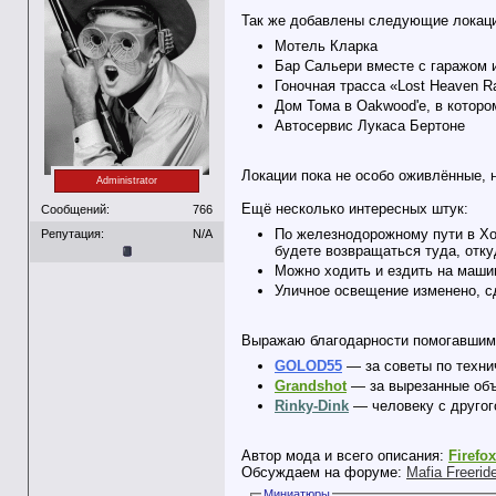
Так же добавлены следующие локац
Мотель Кларка
Бар Сальери вместе с гаражом 
Гоночная трасса «Lost Heaven Ra
Дом Тома в Oakwood'е, в котор
Автосервис Лукаса Бертоне
Локации пока не особо оживлённые, н
Administrator
Ещё несколько интересных штук:
Сообщений:
766
По железнодорожному пути в Хоб
Репутация:
N/A
будете возвращаться туда, отк
Можно ходить и ездить на маши
Уличное освещение изменено, с
Выражаю благодарности помогавшим 
GOLOD55
— за советы по техни
Grandshot
— за вырезанные объ
Rinky-Dink
— человеку с другог
Автор мода и всего описания:
Firefo
Обсуждаем на форуме:
Mafia Freeri
Миниатюры