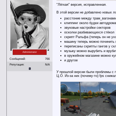
----------------------------------------------
"Лёгкая" версия, исправленная.
В этой версии не добавлено новых л
расстоние между трам_вагонам
клиппинг около будки автодром
звуковые настройки секторов
осколки разбивающихся стёкол
скрипт Ральфа (теперь он не ух
машину теперь можно починить 
переписаны скрипты гангов у ск
музыку можно вырубить и врубит
Administrator
в оружейном магазине можно ку
Сообщений:
766
и другое
Репутация:
N/A
У прошлой версии были проблемы с 
Ц.О. Из-за них (почему-то) fps снижа