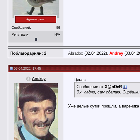
Адменесратор
Сообщений:
96
Репутация:
N/A
Поблагодарили: 2
Abradox
(02.04.2022),
Andrey
(03.04.2
03.04.2022, 17:45
Andrey
Цитата:
Сообщение от
X@nDeR
Эх, ладно, сам сделаю. Сирёшки
Уже целые сутки прошли, а вареника 