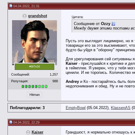
04.04.2022, 21:31
grandshot
Цитата:
Сообщение от
Ozzy
Между двумя этими постами вс
Пусть это выглядит лицемерно, но я
товарищи его за это высмеивают, что
будто бы уйдя в "оборону" принципи
Для урегулирования сей ситуевины 
Kaiser
- прислушайся к критике и де
#667e34
в геймплее. Я уверен, что у тебя м
ценили. И не торопись. Количество н
Сообщений:
1,257
Репутация:
988
Andrey
и Ко - постарайтесь быть бо
недопонимания и обид. Ну и не повто
Hitman
Поблагодарили: 3
EmptyBowl
(05.04.2022),
KlassenAS
(0
04.04.2022, 22:29
Kaiser
Грандшост, я нормально отношусь к 