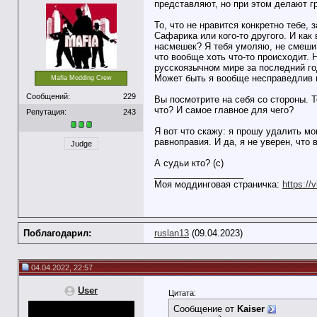
представляют, но при этом делают гр
То, что не нравится конкретно тебе, 
Сафарика или кого-то другого. И как
насмешек? Я тебя умоляю, не смеши п
что вообще хоть что-то происходит. 
русскоязычном мире за последний го
Может быть я вообще несправедлив п
Mafia Modding Crew
Сообщений:
229
Вы посмотрите на себя со стороны. Т
что? И самое главное для чего?
Репутация:
243
Я вот что скажу: я прошу удалить м
равноправия. И да, я не уверен, что
Judge
А судьи кто? (с)
__________________
Моя моддинговая страничка:
https://
Поблагодарил:
ruslan13
(09.04.2023)
04.04.2022, 22:57
User
Цитата:
Сообщение от
Kaiser