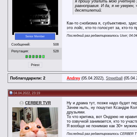
я прошу удалить мою учетную з
равноправия. И да, я не уверен
десятилетий.
Как-то снобизма я, субъективно, зде
это лойс, кто-то голосует за, кто-то
Последний раз редактировалось User; 04.0
Senior Member
Сообщений:
508
Репутация:
528
Priest
Поблагодарили: 2
Andrey
(05.04.2022),
Streetball
(05.04.
04.04.2022, 23:19
CERBER TVR
Ну и драма тут, позже надо будет пе
Зачем ныть, ну пошутил Ксандре Кол
друзьями.
То что критика, вот Ондрею не нрави
то озвучкой занимается, кто то участ
Я вообще не понимаю как 30+ мужики 
Последний раз редактировалось CERBER TV