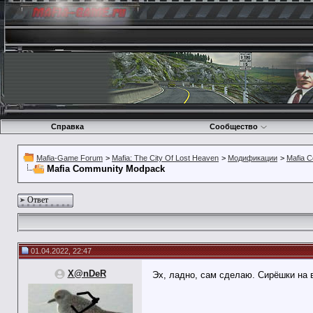
Справка
Сообщество
Mafia-Game Forum
>
Mafia: The City Of Lost Heaven
>
Модификации
>
Mafia 
Mafia Community Modpack
Ответ
01.04.2022, 22:47
X@nDeR
Эх, ладно, сам сделаю. Сирёшки на 