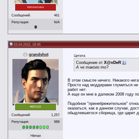
Administrator
Сообщений:
461
Репутация:
N/A
03.04.2022, 18:45
grandshot
Цитата:
Сообщение от
X@nDeR
А че такого то?
В этом смысле ничего. Никакого нег
Просто над моддерами глумиться не
работ нет.
А еще он мне в далеком 2008 году по
Подобное "пренебрежительное" отнош
#667e34
оказаться, как в данном случае, до
обыдлевшегося сборища, где царит д
Сообщений:
1,257
Репутация:
988
Hitman