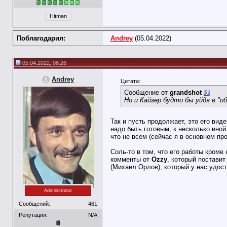
Hitman
Поблагодарил:
Andrey
(05.04.2022)
05.04.2022, 08:26
Andrey
Цитата:
Сообщение от
grandshot
Но и Кайзер будто бы уйдя в "
Так и пусть продолжает, это его вид
надо быть готовым, к несколько иной
что не всем (сейчас я в основном пр
Соль-то в том, что его работы кроме
комменты от
Ozzy
, который постави
(Михаил Орлов), который у нас удос
Administrator
Сообщений:
461
Репутация:
N/A