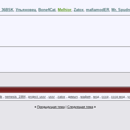
_36BSK
,
Ульяновец
,
Bone4Cat
,
Melhior
,
Zatox
,
mafiamodER
,
Mr. Spudn
ik
,
nemesis_1984
,
project: ussr
,
ussr
,
zatox
,
димыч
,
мафия
,
мод
,
ссср
,
ссср мод
,
у
«
Предыдущая тема
|
Следующая тема
»