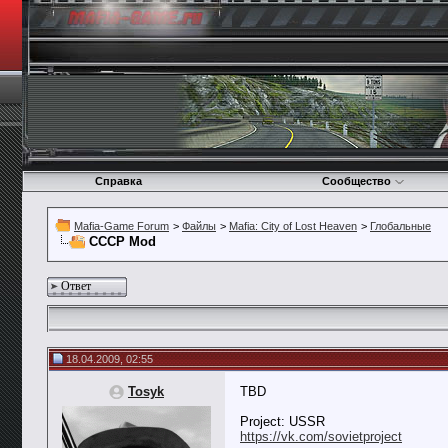
Справка
Сообщество
Mafia-Game Forum
>
Файлы
>
Mafia: City of Lost Heaven
>
Глобальные
СССР Mod
Ответ
18.04.2009, 02:55
Tosyk
TBD
Project: USSR
https://vk.com/sovietproject