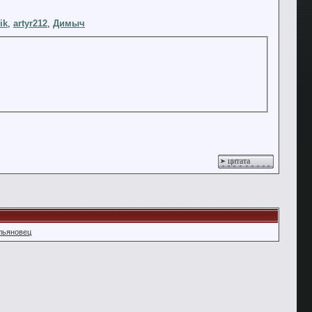
ik
,
artyr212
,
Димыч
цитата
льяновец