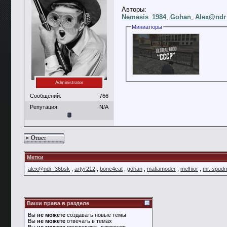
Авторы:
Nemesis_1984
,
Gohan
,
Alex@ndr
Миниатюры
Administrator
Сообщений:
766
Репутация:
N/A
Ответ
Метки
alex@ndr_36bsk
,
artyr212
,
bone4cat
,
gohan
,
mafiamoder
,
melhior
,
mr. spudn
Ваши права в разделе
Вы
не можете
создавать новые темы
Вы
не можете
отвечать в темах