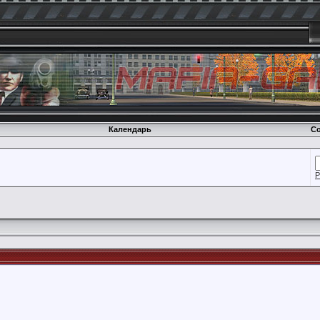
Календарь
Со
Р