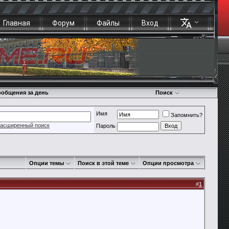
Главная
Форум
Файлы
Вход
общения за день
Поиск
Имя
Запомнить?
асширенный поиск
Пароль
Опции темы
Поиск в этой теме
Опции просмотра
#
1