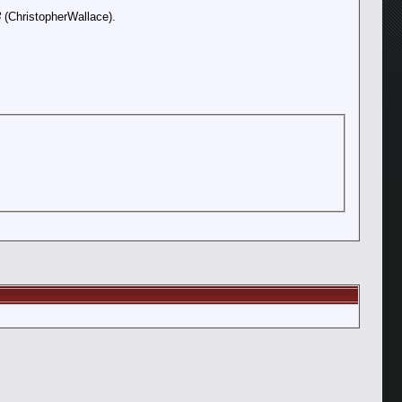
3
(ChristopherWallace).