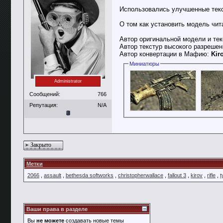
Использовались улучшенные тек
О том как установить модель чит
Автор оригинальной модели и те
Автор текстур высокого разреше
Автор конвертации в Мафию:
Kir
Миниатюры
Administrator
Сообщений:
766
Репутация:
N/A
Закрыто
Метки
2066
,
assault
,
bethesda softworks
,
christopherwallace
,
fallout 3
,
kirov
,
rifle
,
t
Ваши права в разделе
Вы
не можете
создавать новые темы