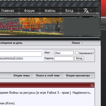
Главная
Форум
Файлы
Вход
общения за день
Поиск
Имя
Запомнить?
асширенный поиск
Пароль
Опции темы
Поиск в этой теме
Опции просмотра
#
1
мя Войны за ресурсы [в игре Fallout 3 -
прим.
]. Надёжность,
ом (Kirov).