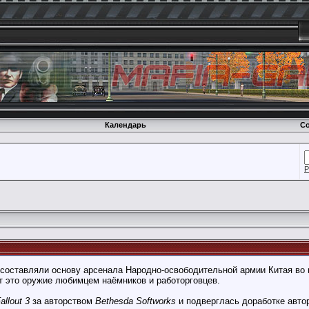
Календарь
Со
Р
ставляли основу арсенала Народно-освободительной армии Китая во вре
т это оружие любимцем наёмников и работорговцев.
allout 3
за авторством
Bethesda Softworks
и подверглась доработке автор