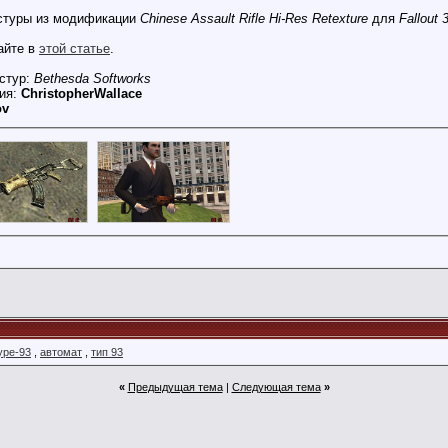
стуры из модификации
Chinese Assault Rifle Hi-Res Retexture
для
Fallout 
айте в
этой статье
.
кстур:
Bethesda Softworks
ния:
ChristopherWallace
ov
ype-93
,
автомат
,
тип 93
«
Предыдущая тема
|
Следующая тема
»