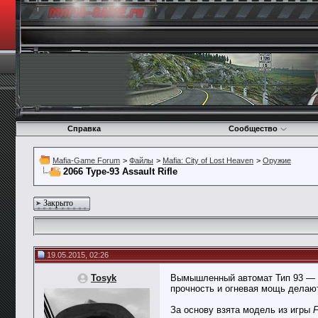
Справка
Сообщество
Mafia-Game Forum
>
Файлы
>
Mafia: City of Lost Heaven
>
Оружие
2066 Type-93 Assault Rifle
Закрыто
19.05.2015, 02:26
Tosyk
Вымышленный автомат Тип 93 — со
прочность и огневая мощь делаю
За основу взята модель из игры
F