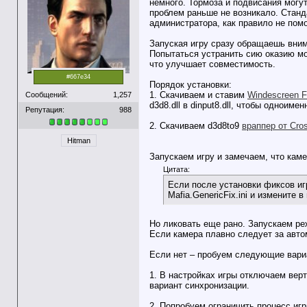
немного. Тормоза и подвисания могу
проблем раньше не возникало. Станд
администратора, как правило не пом
Запуская игру сразу обращаешь вни
Попытаться устранить сию оказию м
что улучшает совместимость.
#667e34
Порядок установки:
1. Скачиваем и ставим
Windescreen F
Сообщений:
1,257
d3d8.dll в dinput8.dll, чтобы одноим
Репутация:
988
2. Скачиваем d3d8to9
враппер от Cros
Hitman
Запускаем игру и замечаем, что кам
Цитата:
Если после установки фиксов иг
Mafia.GenericFix.ini и измените 
Но ликовать еще рано. Запускаем ре
Если камера плавно следует за авто
Если нет – пробуем следующие вари
1. В настройках игры отключаем вер
вариант синхронизации.
2. Попробуем ограничить процесс игр