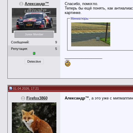
Александр™
Спасибо, помогло.
Теперь бы ещё понять, как антиалиас
картинке.
Миниатюры
Junior Member
Сообщений:
9
Репутация:
5
__________________
Detective
01.04.2026, 17:21
Firefox3860
Александр™
, а это уже с мипмаппи