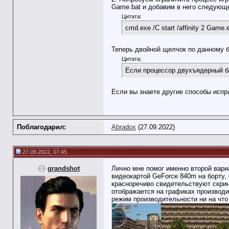
Game.bat и добавим в него следующ
Цитата:
cmd.exe /C start /affinity 2 Game.
Теперь двойной щелчок по данному б
Цитата:
Если процессор двухъядерный бе
Если вы знаете другие способы испр
Поблагодарил:
Abradox
(27.09.2022)
27.09.2022, 07:45
grandshot
Лично мне помог именно второй вариа
видеокартой GeForce 840m на борту,
красноречиво свидетельствуют скринш
отображается на графиках производи
режим производительности ни на что