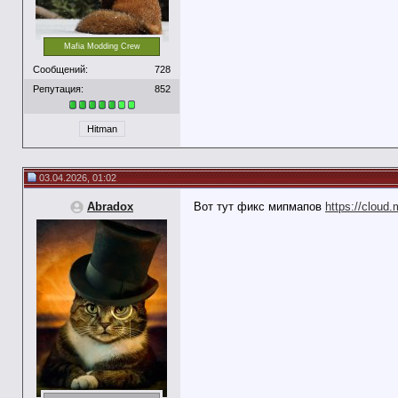
Mafia Modding Crew
Сообщений:
728
Репутация:
852
Hitman
03.04.2026, 01:02
Abradox
Вот тут фикс мипмапов
https://cloud