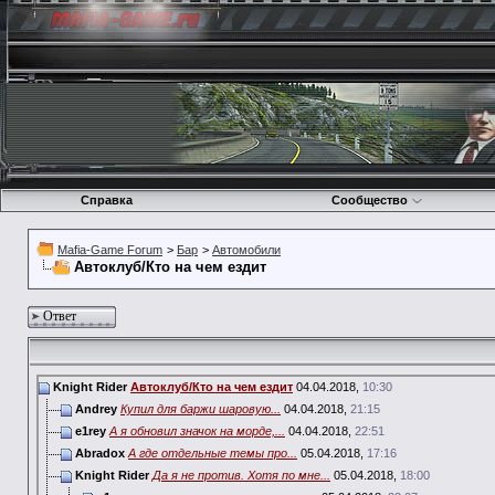
Справка
Сообщество
Mafia-Game Forum
>
Бар
>
Автомобили
Автоклуб/Кто на чем ездит
Ответ
Knight Rider
Автоклуб/Кто на чем ездит
04.04.2018,
10:30
Andrey
Купил для баржи шаровую...
04.04.2018,
21:15
e1rey
А я обновил значок на морде,...
04.04.2018,
22:51
Abradox
А где отдельные темы про...
05.04.2018,
17:16
Knight Rider
Да я не против. Хотя по мне...
05.04.2018,
18:00