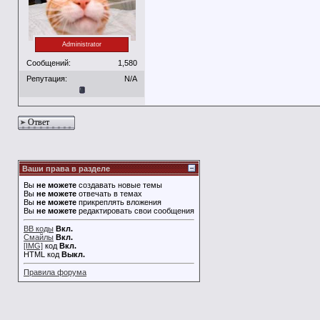
Administrator
Сообщений:
1,580
Репутация:
N/A
Ответ
Ваши права в разделе
Вы
не можете
создавать новые темы
Вы
не можете
отвечать в темах
Вы
не можете
прикреплять вложения
Вы
не можете
редактировать свои сообщения
BB коды
Вкл.
Смайлы
Вкл.
[IMG]
код
Вкл.
HTML код
Выкл.
Правила форума