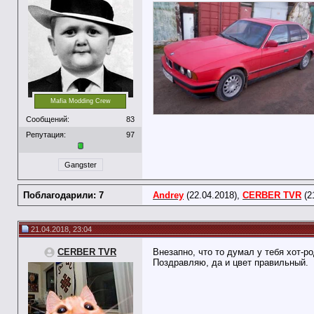
Mafia Modding Crew
Сообщений:
83
Репутация:
97
Gangster
Поблагодарили: 7
Andrey
(22.04.2018),
CERBER TVR
(2
21.04.2018, 23:04
CERBER TVR
Внезапно, что то думал у тебя хот-ро
Поздравляю, да и цвет правильный.