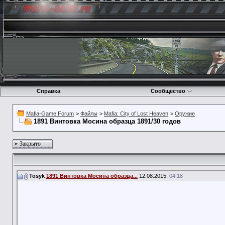
Справка
Сообщество
Mafia-Game Forum
>
Файлы
>
Mafia: City of Lost Heaven
>
Оружие
1891 Винтовка Мосина образца 1891/30 годов
Закрыто
Tosyk
1891 Винтовка Мосина образца...
12.08.2015,
04:18