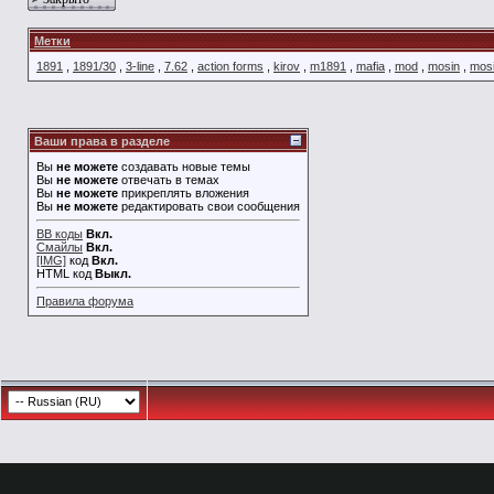
Метки
1891
,
1891/30
,
3-line
,
7.62
,
action forms
,
kirov
,
m1891
,
mafia
,
mod
,
mosin
,
mos
Ваши права в разделе
Вы
не можете
создавать новые темы
Вы
не можете
отвечать в темах
Вы
не можете
прикреплять вложения
Вы
не можете
редактировать свои сообщения
BB коды
Вкл.
Смайлы
Вкл.
[IMG]
код
Вкл.
HTML код
Выкл.
Правила форума