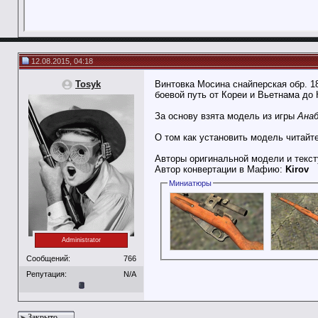
12.08.2015, 04:18
Tosyk
Винтовка Мосина снайперская обр. 1
боевой путь от Кореи и Вьетнама до 
За основу взята модель из игры
Анаб
О том как установить модель читайт
Авторы оригинальной модели и текс
Автор конвертации в Мафию:
Kirov
Миниатюры
Administrator
Сообщений:
766
Репутация:
N/A
Закрыто