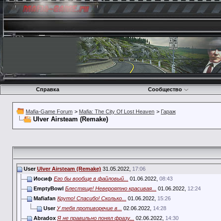
Справка
Сообщество
Mafia-Game Forum
>
Mafia: The City Of Lost Heaven
>
Гараж
Ulver Airsteam (Remake)
User
Ulver Airsteam (Remake)
31.05.2022,
17:06
Иосиф
Его бы вообще в файловый...
01.06.2022,
08:43
EmptyBowl
Блестяще! Невероятно красивая...
01.06.2022,
12:24
Mafiafan
Круто! Спасибо! Сколько...
01.06.2022,
15:26
User
У тебя противоречие в...
02.06.2022,
14:28
Abradox
Я не правильно понял фразу...
02.06.2022,
14:30