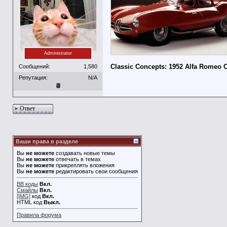
Administrator
Classic Concepts: 1952 Alfa Romeo C
Сообщений:
1,580
Репутация:
N/A
Ответ
Ваши права в разделе
Вы
не можете
создавать новые темы
Вы
не можете
отвечать в темах
Вы
не можете
прикреплять вложения
Вы
не можете
редактировать свои сообщения
BB коды
Вкл.
Смайлы
Вкл.
[IMG]
код
Вкл.
HTML код
Выкл.
Правила форума