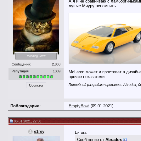
А я и не сравниваю с ламборгинькам
лушче Миуру вспомнить.
Modding Crew
Сообщений:
2,863
Репутация:
1389
McLaren может и простоват в дизайне
прочие показатели.
Последний раз редактировалось Abradox; 0
Councilor
Поблагодарил:
EmptyBowl
(09.01.2021)
06.01.2021, 22:50
e1rey
Цитата:
Сообщение от
Abradox