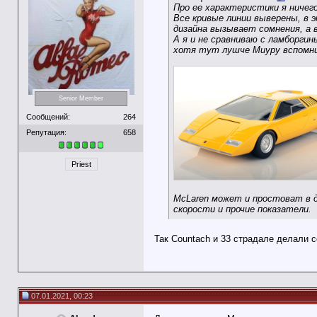
Про ее характеристики я ничего
Все кривые линии выверены, в э
дизайна вызывает сомнения, а 
А я и не сравниваю с ламборгин
хотя тут лушче Миуру вспомн
Senior Member
Сообщений:
264
Репутация:
658
Priest
McLaren может и простоват в ди
скорости и прочие показатели.
Так Countach и 33 страдале делали с
07.01.2021, 00:23