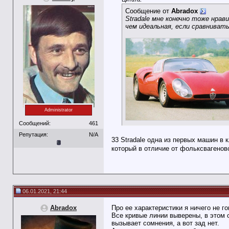
Сообщение от
Abradox
Stradale мне конечно тоже нрав
чем идеальная, если сравнивать
Administrator
Сообщений:
461
Репутация:
N/A
33 Stradale одна из первых машин в 
который в отличие от фольксвагенов
06.01.2021, 21:44
Abradox
Про ее характеристики я ничего не г
Все кривые линии выверены, в этом 
вызывает сомнения, а вот зад нет.