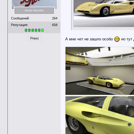
Senior Member
Сообщений:
264
Репутация:
658
Priest
А мне чет не зашло особо
но тут 