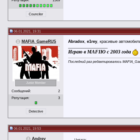
Councilor
06.01.2021, 19:31
MAFIA_GameRUS
Abradox
,
e1rey
, красивые автомобил
__________________
Играю в MAFIЮ с 2003 года
Последний раз редактировалось MAFIA_Ga
Junior Member
Сообщений:
2
Репутация:
3
Detective
06.01.2021, 19:53
Andrey
Цитата: