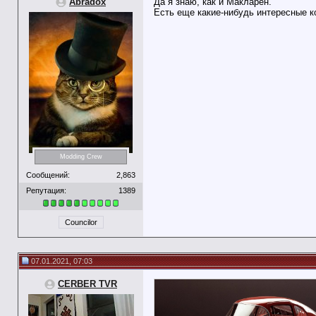
Abradox
Да я знаю, как и Макларен.
Есть еще какие-нибудь интересные 
Modding Crew
Сообщений:
2,863
Репутация:
1389
Councilor
07.01.2021, 07:03
CERBER TVR