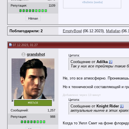
vBulletin [media]
Репутация:
1109
Hitman
Поблагодарили: 2
EmptyBowl
(06.12.2023),
Mafiafan
(06.
07.12.2023, 01:27
grandshot
Цитата:
Сообщение от
Adilka
Так у них все трейлеры такие 
Не, это все атмосферно. Проникаешь
Но к технической составляющей и гр
Добавлено через 13 минут
Цитата:
#667e34
Сообщение от
Knight Rider
актуальные нынче в этих края
Сообщений:
1,257
Репутация:
988
Когда то Уилл Смит на фоне флорид