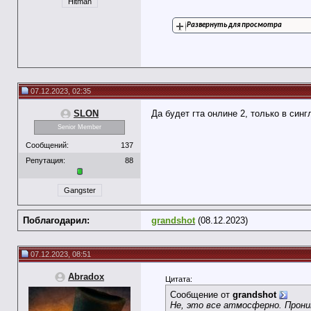
Hitman
Развернуть для просмотра
07.12.2023, 02:35
SLON
Да будет гта онлине 2, только в синг
Senior Member
Сообщений:
137
Репутация:
88
Gangster
Поблагодарил:
grandshot
(08.12.2023)
07.12.2023, 08:51
Abradox
Цитата:
Сообщение от
grandshot
Не, это все атмосферно. Прони