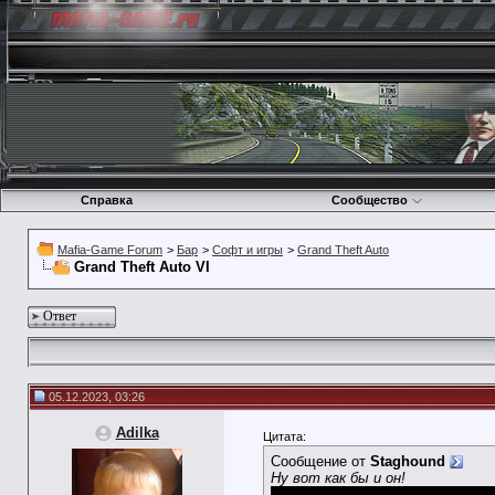
Справка
Сообщество
Mafia-Game Forum
>
Бар
>
Софт и игры
>
Grand Theft Auto
Grand Theft Auto VI
Ответ
05.12.2023, 03:26
Adilka
Цитата:
Сообщение от
Staghound
Ну вот как бы и он!