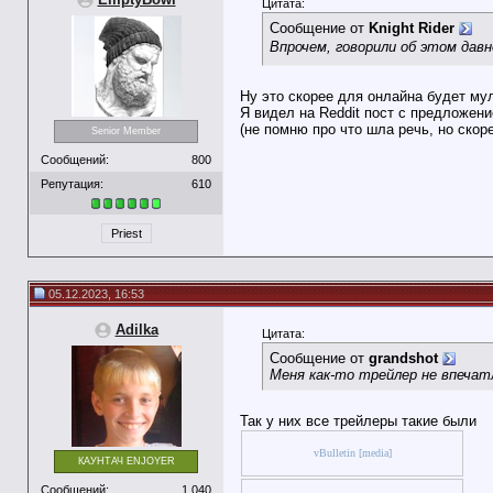
Цитата:
Сообщение от
Knight Rider
Впрочем, говорили об этом дав
Ну это скорее для онлайна будет му
Я видел на Reddit пост с предложен
(не помню про что шла речь, но скор
Senior Member
Сообщений:
800
Репутация:
610
Priest
05.12.2023, 16:53
Adilka
Цитата:
Сообщение от
grandshot
Меня как-то трейлер не впечатл
Так у них все трейлеры такие были
vBulletin [media]
КАУНТАЧ ENJOYER
Сообщений:
1,040