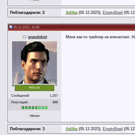
Поблагодарили: 2
Adilka
(05.12.2023),
EmptyBowl
(05.12
05.12.2023, 10:05
grandshot
Меня как-то трейлер не впечатлил. Н
#667e34
Сообщений:
1,257
Репутация:
988
Hitman
Поблагодарили: 3
Adilka
(05.12.2023),
EmptyBowl
(05.12