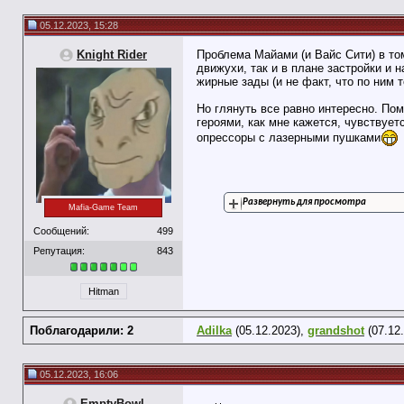
05.12.2023, 15:28
Knight Rider
Проблема Майами (и Вайс Сити) в том,
движухи, так и в плане застройки и 
жирные зады (и не факт, что по ним 
Но глянуть все равно интересно. Пом
героями, как мне кажется, чувствуе
опрессоры с лазерными пушками
Развернуть для просмотра
Mafia-Game Team
Сообщений:
499
Репутация:
843
Hitman
Поблагодарили: 2
Adilka
(05.12.2023),
grandshot
(07.12
05.12.2023, 16:06
EmptyBowl