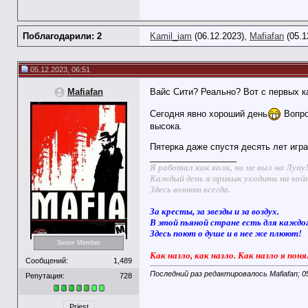
Поблагодарили: 2
Kamil_iam
(06.12.2023),
Mafiafan
(05.1
05.12.2023, 06:51
Mafiafan
Вайс Сити? Реально? Вот с первых ка
Сегодня явно хороший день
Вопрос
высока.
Пятерка даже спустя десять лет игра
__________________
Я работал как волк, но не выл на Луну
Каждый день я привык уходить на вой
Здесь воюют всегда.
За кресты, за звезды и за воздух.
В этой пьяной стране есть для каждо
Здесь поют о душе и в нее же плюют!
Senior Member
Как назло, как назло. Как назло я поня
Сообщений:
1,489
Последний раз редактировалось Mafiafan; 0
Репутация:
728
Priest