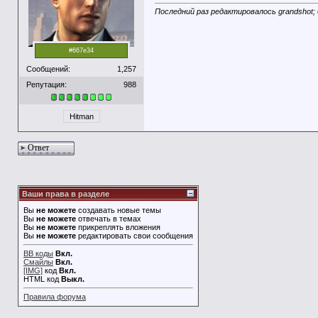
Последний раз редактировалось grandshot; 
#667e34
Сообщений:
1,257
Репутация:
988
Hitman
Ответ
Ваши права в разделе
Вы
не можете
создавать новые темы
Вы
не можете
отвечать в темах
Вы
не можете
прикреплять вложения
Вы
не можете
редактировать свои сообщения
BB коды
Вкл.
Смайлы
Вкл.
[IMG]
код
Вкл.
HTML код
Выкл.
Правила форума