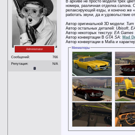
В архиве не просто модели трех цве
номера, различная отделка салона. С
релаксирующей езды, и конечно же «R
работать звуки, да и удовольствие о
Автор оригинальной 3D модели:
Turn
Автор остальных деталей:
Ubisoft
,
E
Автор некоторых текстур:
EA Games
Автор конвертации В
GTA SA
:
Mad Dr
Автор конвертации в Mafia и характе
Миниатюры
Administrator
Сообщений:
766
Репутация:
N/A