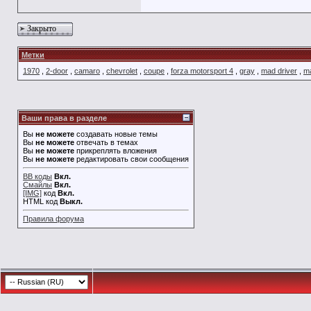
Закрыто
Метки
1970
,
2-door
,
camaro
,
chevrolet
,
coupe
,
forza motorsport 4
,
gray
,
mad driver
,
ma
Ваши права в разделе
Вы
не можете
создавать новые темы
Вы
не можете
отвечать в темах
Вы
не можете
прикреплять вложения
Вы
не можете
редактировать свои сообщения
BB коды
Вкл.
Смайлы
Вкл.
[IMG]
код
Вкл.
HTML код
Выкл.
Правила форума