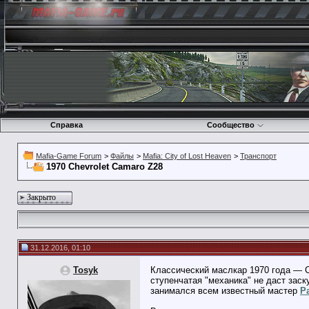
Справка
Сообщество
Mafia-Game Forum
>
Файлы
>
Mafia: City of Lost Heaven
>
Транспорт
1970 Chevrolet Camaro Z28
Закрыто
31.12.2016, 01:10
Tosyk
Классический маслкар 1970 года — C
ступенчатая "механика" не даст заск
занимался всем известный мастер
P