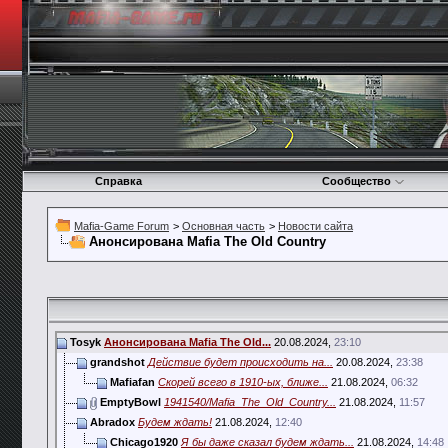
Справка
Сообщество
Mafia-Game Forum
>
Основная часть
>
Новости сайта
Анонсирована Mafia The Old Country
Tosyk
Анонсирована Mafia The Old...
20.08.2024,
23:10
grandshot
Действие будет происходить на...
20.08.2024,
23:38
Mafiafan
Скорей всего в 1910-ых, ближе...
21.08.2024,
06:32
EmptyBowl
1941540/Mafia_The_Old_Country...
21.08.2024,
11:57
Abradox
Будем ждать!
21.08.2024,
12:40
Chicago1920
Я бы даже сказал будем ждать...
21.08.2024,
14:48