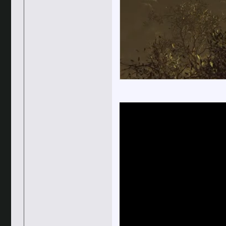
Mafiafan
44w_NmAUQn4 Ну что, похоже...
07.05.2025,
12:15
Mafiafan
Посмотрел геймплей The Old...
08.05.2025,
18:21
Knight Rider
Хех, официальный канал из-за...
08.05.2025,
22:22
Анимешник
Долго не заходил на форум но...
11.05.2025,
05:57
Knight Rider
С каждым видео почему-то...
12.06.2025,
17:26
Mafiafan
Меня все-таки не покидает...
13.06.2025,
18:20
Knight Rider
3msIuxZ2AOs
29.06.2025,
10:47
X@nDeR
Rdr2 короче :D
29.06.2025,
20:56
EmptyBowl
Только проще :D Добавлено...
30.06.2025,
12:07
Knight Rider
Мне кажется, что в плане...
30.06.2025,
12:58
Abradox
Да, согласен, скорее всего...
30.06.2025,
16:26
EmptyBowl
Почти 9 с половиной минут...
08.07.2025,
11:05
Mafiafan
Ну судя по машинам в кадре,...
09.07.2025,
08:10
EmptyBowl
А это что за значок, похожий...
09.07.2025,
10:
Mafiafan
А вот слона-то я и не...
10.07.2025,
02:23
Abradox
Колеса тонкие, шины тонкие,...
09.07.2025,
10:34
EmptyBowl
Я его так и не прошёл.
09.07.2025,
12:07
Abradox
Это большое упущение.
10.07.2025,
10:55
EmptyBowl
Еще 15 минут геймплея ...
15.07.2025,
11:47
Mafiafan
Интересно. Жду. Смущает и...
23.07.2025,
13:01
EmptyBowl
о_О Неожиданно! Отказались...
24.07.2025,
11:1
Abradox
Чем вас Анрил 5 не...
25.07.2025,
13:04
Mafiafan
Потому что игры на нем жрут...
26.07.2025,
10:52