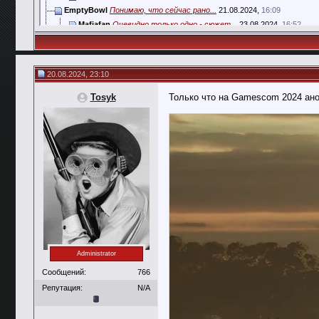
EmptyBowl
Понимаю, что сейчас рано...
21.08.2024,
16:09
Mafiafan
Очевидно только одно - сюжет...
23.08.2024,
16:52
Knight Rider
Сеттинг очень интересный и...
21.08.2024,
20:00
KiberMik
Шикарная новость!:aee: Ждём с...
22.08.2024,
13:00
EmptyBowl
На скринах видно, что посетим...
23.08.2024,
10:50
20.08.2024, 23:10
SLON
скорее всего будет что-то...
23.08.2024,
21:46
Chicago1920
А меня смущает что игра не...
24.08.2024,
19:46
Tosyk
Только что на Gamescom 2024 ано
Abradox
А я думаю, что планируется...
25.08.2024,
15:19
grandshot
Chicago1920, Abradox, ...
28.08.2024,
05:18
Abradox
Я даже не уверен, что это...
28.08.2024,
11:31
grandshot
Так или иначе, любая не...
29.08.2024,
19:37
B.Julius
Мне кажется они постараются...
30.08.2024,
15:02
Mafiafan
Логичнее всего будет показать...
06.09.2024,
19:54
Chicago1920
Это было бы прямо...
07.09.2024,
18:25
Staghound
Перепроходя в очередной раз...
19.09.2024,
18:55
dimych
Было бы здорово, если в...
10.11.2024,
16:08
Mafiafan
Хех. Два раза прошел ремейк,...
10.11.2024,
19:29
dimych
Похоже что к Ральфу именно в...
11.11.2024,
11:13
Administrator
Abradox
Подумаешь какая-то фигня...
11.11.2024,
11:46
Сообщений:
766
dimych
Как по мне, смотрится нелепо....
18.11.2024,
08:16
Репутация:
N/A
EmptyBowl
Парочка новостей. 1. 8 мая...
11.04.2025,
11:40
EmptyBowl
Подтвердилось. Игра выходит...
20.06.2025,
13:52