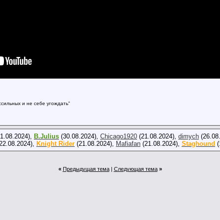
сильных и не себе угождать"
1.08.2024),
B.Julius
(30.08.2024),
Chicago1920
(21.08.2024),
dimych
(26.08
22.08.2024),
Knight Rider
(21.08.2024),
Mafiafan
(21.08.2024),
Staghound
(
«
Предыдущая тема
|
Следующая тема
»
:06
:31