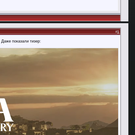
#
1
 Даже показали тизер: