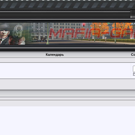
Календарь
Со
Р