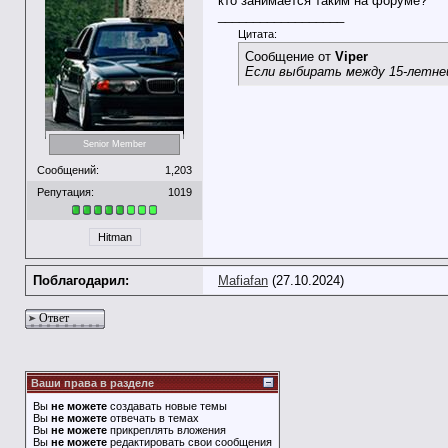
кто занимается таким на форуме?
__________________
Цитата:
Сообщение от
Viper
Если выбирать между 15-летней
Senior Member
Сообщений:
1,203
Репутация:
1019
Hitman
Поблагодарил:
Mafiafan
(27.10.2024)
Ответ
Ваши права в разделе
Вы
не можете
создавать новые темы
Вы
не можете
отвечать в темах
Вы
не можете
прикреплять вложения
Вы
не можете
редактировать свои сообщения