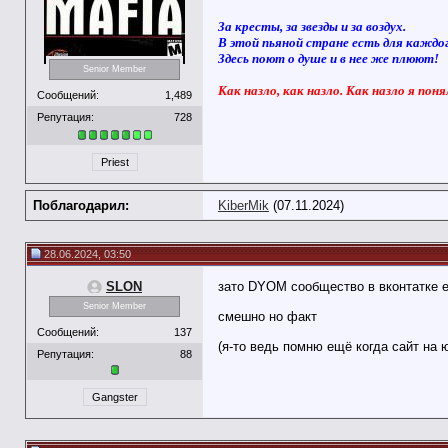
За кресты, за звезды и за воздух.
В этой пьяной стране есть для каждо
Здесь поют о душе и в нее же плюют!
Senior Member
Как назло, как назло. Как назло я поня
Сообщений:
1,489
Репутация:
728
Priest
Поблагодарил:
KiberMik
(07.11.2024)
28.06.2024, 03:50
SLON
зато DYOM сообщество в вконтатке 
Senior Member
смешно но факт
Сообщений:
137
(я-то ведь помню ещё когда сайт на 
Репутация:
88
Gangster