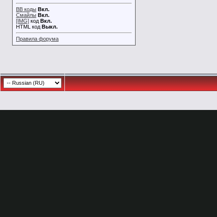
BB коды
Вкл.
Смайлы
Вкл.
[IMG]
код
Вкл.
HTML код
Выкл.
Правила форума