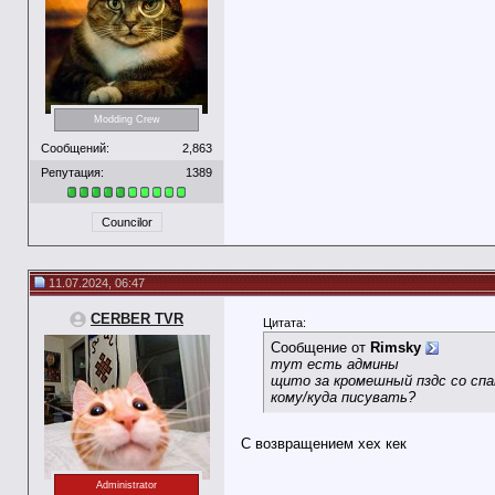
Modding Crew
Сообщений:
2,863
Репутация:
1389
Councilor
11.07.2024, 06:47
CERBER TVR
Цитата:
Сообщение от
Rimsky
тут есть админы
щито за кромешный пздс со спа
кому/куда писувать?
С возвращением хех кек
Administrator