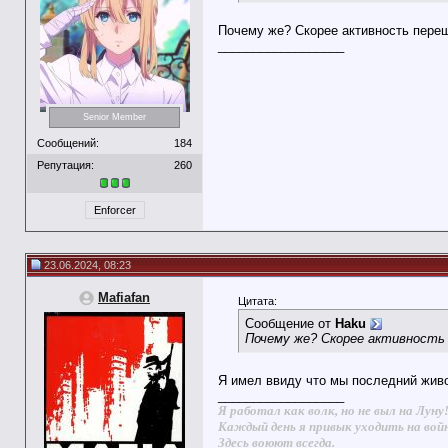
Почему же? Скорее активность пере
__________________
Senior Member
Сообщений:
184
Репутация:
260
Enforcer
23.06.2024, 08:23
Mafiafan
Цитата:
Сообщение от
Haku
Почему же? Скорее активность 
Я имел ввиду что мы последний жив
__________________
Я работал как волк, но не выл на Луну
Каждый день я привык уходить на вой
Здесь воюют всегда.