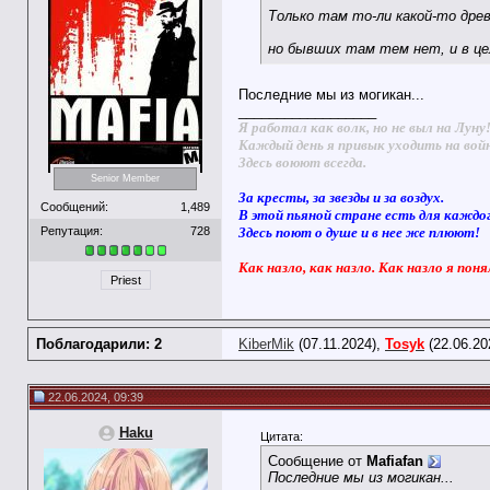
Только там то-ли какой-то древ
но бывших там тем нет, и в це
Последние мы из могикан...
__________________
Я работал как волк, но не выл на Луну
Каждый день я привык уходить на вой
Здесь воюют всегда.
Senior Member
За кресты, за звезды и за воздух.
Сообщений:
1,489
В этой пьяной стране есть для каждо
Репутация:
728
Здесь поют о душе и в нее же плюют!
Как назло, как назло. Как назло я поня
Priest
Поблагодарили: 2
KiberMik
(07.11.2024),
Tosyk
(22.06.20
22.06.2024, 09:39
Haku
Цитата:
Сообщение от
Mafiafan
Последние мы из могикан...