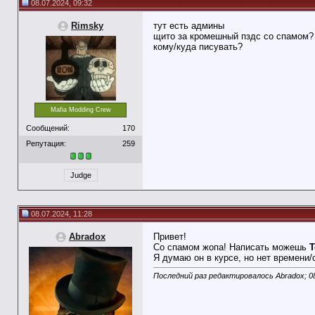
08.07.2024, 09:32
Rimsky
тут есть админы
щито за кромешный пздс со спамом? в
кому/куда писувать?
Mafia Modding Crew
Сообщений:
170
Репутация:
259
Judge
08.07.2024, 11:28
Abradox
Привет!
Со спамом жопа! Написать можешь
T
Я думаю он в курсе, но нет времени/
Последний раз редактировалось Abradox; 0