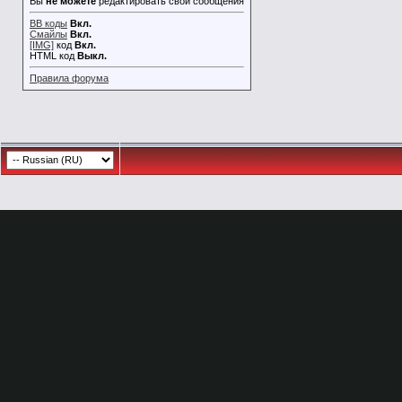
Вы
не можете
редактировать свои сообщения
BB коды
Вкл.
Смайлы
Вкл.
[IMG]
код
Вкл.
HTML код
Выкл.
Правила форума