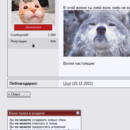
В этой жизни ты либо волк либо не в
Administrator
Сообщений:
1,580
Репутация:
N/A
Волки настоящие
Поблагодарил:
User
(22.11.2021)
Ответ
Ваши права в разделе
Вы
не можете
создавать новые темы
Вы
не можете
отвечать в темах
Вы
не можете
прикреплять вложения