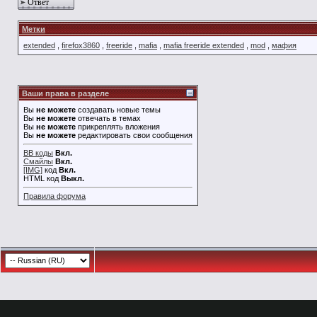
Ответ
Метки
extended
,
firefox3860
,
freeride
,
mafia
,
mafia freeride extended
,
mod
,
мафия
Ваши права в разделе
Вы
не можете
создавать новые темы
Вы
не можете
отвечать в темах
Вы
не можете
прикреплять вложения
Вы
не можете
редактировать свои сообщения
BB коды
Вкл.
Смайлы
Вкл.
[IMG]
код
Вкл.
HTML код
Выкл.
Правила форума