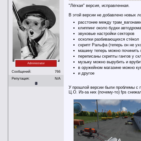
----------------------------------------------
"Лёгкая" версия, исправленная.
В этой версии не добавлено новых л
расстоние между трам_вагонам
клиппинг около будки автодром
звуковые настройки секторов
осколки разбивающихся стёкол
скрипт Ральфа (теперь он не ух
машину теперь можно починить 
переписаны скрипты гангов у ск
музыку можно вырубить и врубит
Administrator
в оружейном магазине можно ку
Сообщений:
766
и другое
Репутация:
N/A
У прошлой версии были проблемы с 
Ц.О. Из-за них (почему-то) fps снижа