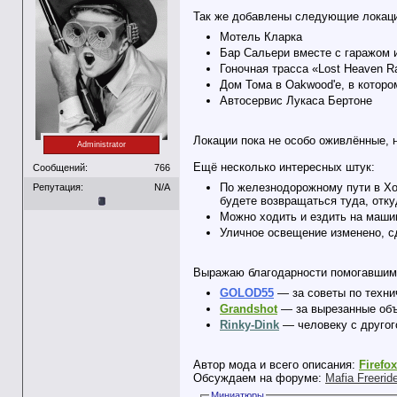
Так же добавлены следующие локац
Мотель Кларка
Бар Сальери вместе с гаражом 
Гоночная трасса «Lost Heaven Ra
Дом Тома в Oakwood'е, в котор
Автосервис Лукаса Бертоне
Локации пока не особо оживлённые, н
Administrator
Ещё несколько интересных штук:
Сообщений:
766
По железнодорожному пути в Хоб
Репутация:
N/A
будете возвращаться туда, отк
Можно ходить и ездить на маши
Уличное освещение изменено, с
Выражаю благодарности помогавшим 
GOLOD55
— за советы по техни
Grandshot
— за вырезанные объ
Rinky-Dink
— человеку с другог
Автор мода и всего описания:
Firefo
Обсуждаем на форуме:
Mafia Freeri
Миниатюры