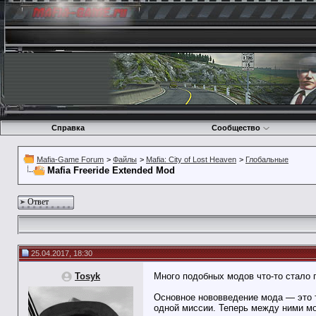
Справка
Сообщество
Mafia-Game Forum
>
Файлы
>
Mafia: City of Lost Heaven
>
Глобальные
Mafia Freeride Extended Mod
Ответ
25.04.2017, 18:30
Tosyk
Много подобных модов что-то стало п
Основное нововведение мода — это т
одной миссии. Теперь между ними мо