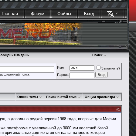
Главная
Форум
Файлы
Вход
общения за день
Поиск
Имя
Запомнить?
асширенный поиск
Пароль
Опции темы
Поиск в этой теме
Опции просмотра
#
1
gso
, в довольно редкой версии 1968 года, впервые для Мафии.
й же платформе с увеличенной до 3000 мм колесной базой.
и оригинальные задние стоп-сигналы, на месте которых