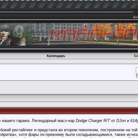
Календарь
Со
Р
е нашего гаража. Легендарный масл-кар
Dodge Charger R/T
от
DJon
и
614
бокий рестайлинг и предстала во втором поколении, построенном на то
обритва», хотя фары по-прежнему были складывающимися, также исчезл