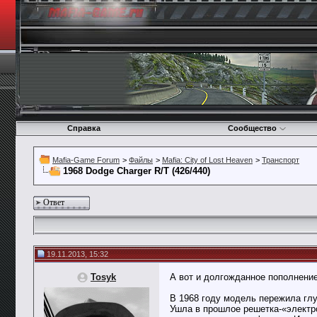
Справка
Сообщество
Mafia-Game Forum
>
Файлы
>
Mafia: City of Lost Heaven
>
Транспорт
1968 Dodge Charger R/T (426/440)
Ответ
19.11.2013, 15:32
Tosyk
А вот и долгожданное пополнени
В 1968 году модель пережила глу
Ушла в прошлое решетка-«электр