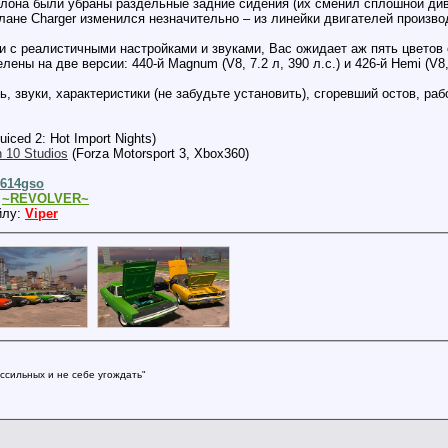
лона были убраны раздельные задние сидения (их сменил сплошной дива
лане Charger изменился незначительно – из линейки двигателей произво
 с реалистичными настройками и звуками, Вас ожидает аж пять цветов 
ы на две версии: 440-й Magnum (V8, 7.2 л, 390 л.с.) и 426-й Hemi (V8, 7
ь, звуки, характеристики (не забудьте установить), сгоревший остов, р
uiced 2: Hot Import Nights)
n 10 Studios
(Forza Motorsport 3, Xbox360)
614gso
:
~REVOLVER~
йлу:
Viper
ссильных и не себе угождать"