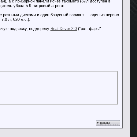
н), а с приборной панели исчез тахометр (был доступен в
дитель убрал 5.9 литровый агрегат.
с разными дисками и один бонусный вариант — один из первых
.0 л, 620 л.с.).
абочую подвеску, поддержку
Real Driver 2.0
("рот. фары" —
цитата