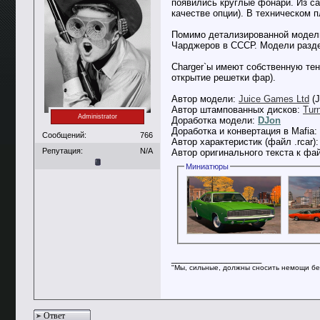
появились круглые фонари. Из са
качестве опции). В техническом п
Помимо детализированной модели
Чарджеров в СССР. Модели разделен
Charger`ы имеют собственную тен
открытие решетки фар).
Автор модели:
Juice Games Ltd
(J
Автор штампованных дисков:
Tur
Administrator
Доработка модели:
DJon
Доработка и конвертация в Mafia:
Сообщений:
766
Автор характеристик (файл .rcar)
Репутация:
N/A
Автор оригинального текста к фа
Миниатюры
__________________
"Мы, сильные, должны сносить немощи бе
Ответ