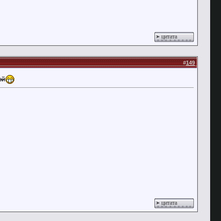
цитата
#
149
ой
цитата