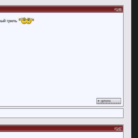
#
146
вый гриль
цитата
#
147