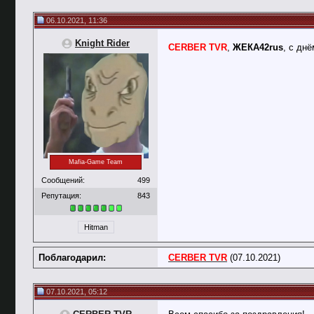
06.10.2021, 11:36
Knight Rider
CERBER TVR
,
ЖЕКА42rus
, с дн
Mafia-Game Team
Сообщений:
499
Репутация:
843
Hitman
Поблагодарил:
CERBER TVR
(07.10.2021)
07.10.2021, 05:12