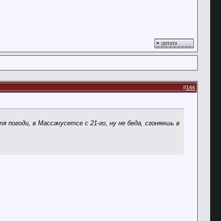
цитата
#
144
 погоди, в Массачусетсе с 21-го, ну не беда, сгоняешь в