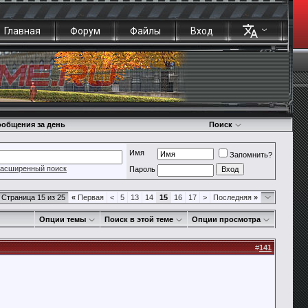
Главная
Форум
Файлы
Вход
общения за день
Поиск
Имя
Запомнить?
асширенный поиск
Пароль
Страница 15 из 25
«
Первая
<
5
13
14
15
16
17
>
Последняя
»
Опции темы
Поиск в этой теме
Опции просмотра
#
141