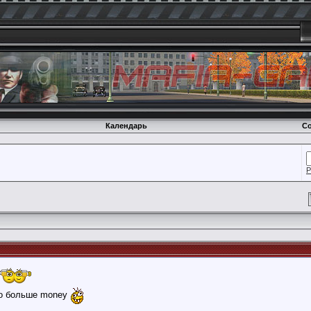
Календарь
Со
Р
 по больше money