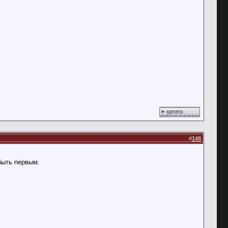
цитата
#
148
быть первым.