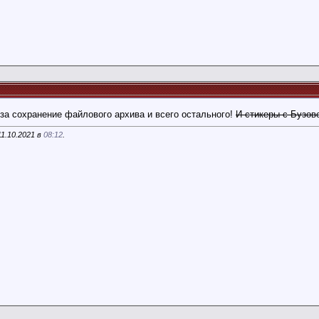
 за сохранение файлового архива и всего остального!
И стикеры с Бузов
1.10.2021 в
08:12
.