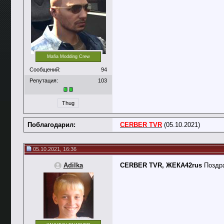
Mafia Modding Crew
Сообщений:
94
Репутация:
103
Thug
Поблагодарил:
CERBER TVR
(05.10.2021)
05.10.2021, 16:36
Adilka
CERBER TVR, ЖЕКА42rus
Поздр