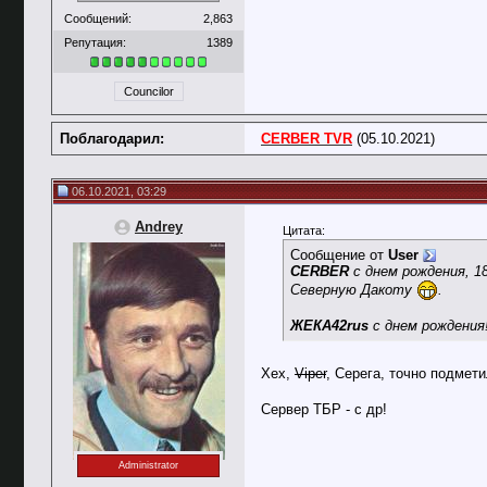
Сообщений:
2,863
Репутация:
1389
Councilor
Поблагодарил:
CERBER TVR
(05.10.2021)
06.10.2021, 03:29
Andrey
Цитата:
Сообщение от
User
CERBER
с днем рождения, 18
Северную Дакоту
.
ЖЕКА42rus
с днем рождения
Хех,
Viper
, Серега, точно подмет
Сервер ТБР - с др!
Administrator