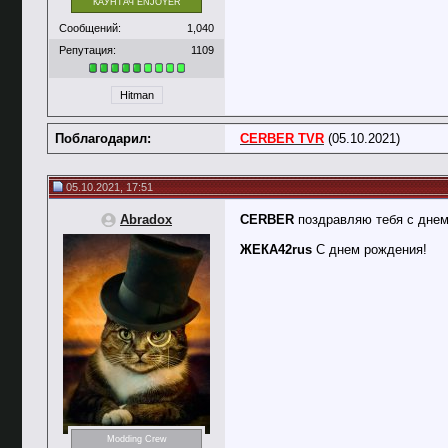
КАУНТАЧ ENJOYER
Сообщений:
1,040
Репутация:
1109
Hitman
Поблагодарил:
CERBER TVR
(05.10.2021)
05.10.2021, 17:51
Abradox
CERBER
поздравляю тебя с днем
ЖЕКА42rus
С днем рождения!
Modding Crew