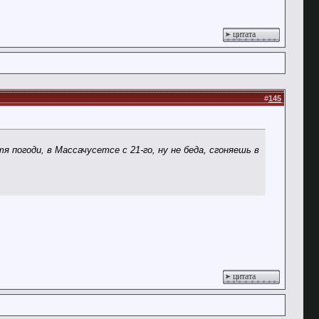
цитата
#
145
 погоди, в Массачусетсе с 21-го, ну не беда, сгоняешь в
цитата