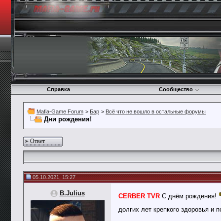
Справка
Сообщество
Mafia-Game Forum
>
Бар
>
Всё что не вошло в остальные форумы
Дни рождения!
Ответ
05.10.2021, 15:27
B.Julius
CERBER TVR
С днём рождения!
долгих лет крепкого здоровья и