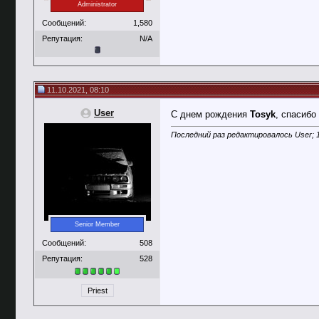
Administrator
Сообщений:
1,580
Репутация:
N/A
11.10.2021, 08:10
User
С днем рождения
Tosyk
, спасибо
Последний раз редактировалось User; 1
Senior Member
Сообщений:
508
Репутация:
528
Priest