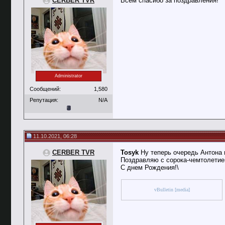
CERBER TVR
Всем спасибо за поздравления!
Administrator
Сообщений:
1,580
Репутация:
N/A
11.10.2021, 06:28
CERBER TVR
Tosyk
Ну теперь очередь Антона 
Поздравляю с сорока-чемтолетием
С днем Рождения!\
vBulletin [media]