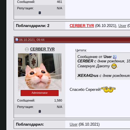
Сообщений:
461
Репутация:
N/A
Поблагодарили: 2
CERBER TVR
(06.10.2021),
User
(0
06.10.2021, 09:44
CERBER TVR
Цитата:
Сообщение от
User
CERBER
с днем рождения, 18
Северную Дакоту
.
ЖЕКА42rus
с днем рождения
Спасибо Серегей!
Administrator
Сообщений:
1,580
Репутация:
N/A
Поблагодарил:
User
(06.10.2021)