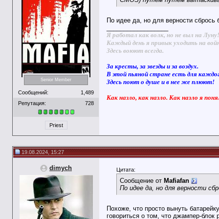
По идее да, но для верности сбрось 
__________________
Я работал как волк, но не выл на Луну
Каждый день я привык уходить на вой
Здесь воюют всегда.
За кресты, за звезды и за воздух.
В этой пьяной стране есть для каждо
Senior Member
Здесь поют о душе и в нее же плюют!
Сообщений:
1,489
Как назло, как назло. Как назло я поня
Репутация:
728
Priest
19.08.2024, 15:27
dimych
Цитата:
Сообщение от
Mafiafan
По идее да, но для верности сб
Похоже, что просто вынуть батарейку
говориться о том, что джампер-блок