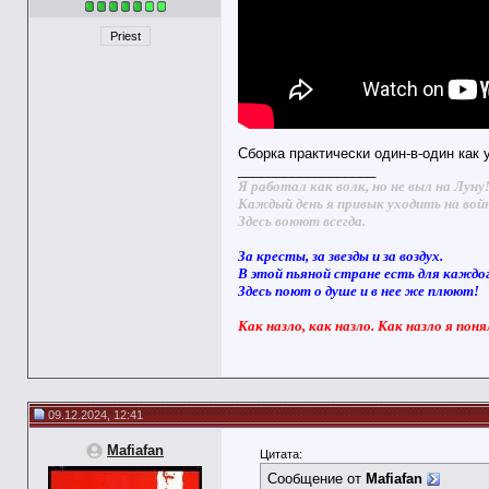
Priest
Cборка практически один-в-один как 
__________________
Я работал как волк, но не выл на Луну
Каждый день я привык уходить на вой
Здесь воюют всегда.
За кресты, за звезды и за воздух.
В этой пьяной стране есть для каждо
Здесь поют о душе и в нее же плюют!
Как назло, как назло. Как назло я поня
09.12.2024, 12:41
Mafiafan
Цитата:
Сообщение от
Mafiafan