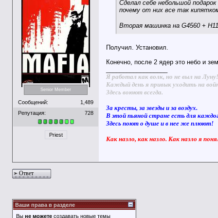
Сделал себе небольшой подарок
почему от них все так кипятком
Вторая машинка на G4560 + H11
Получил. Установил.
Конечно, после 2 ядер это небо и зем
__________________
Я работал как волк, но не выл на Луну
Каждый день я привык уходить на вой
Senior Member
Здесь воюют всегда.
Сообщений:
1,489
За кресты, за звезды и за воздух.
Репутация:
728
В этой пьяной стране есть для каждо
Здесь поют о душе и в нее же плюют!
Priest
Как назло, как назло. Как назло я поня
Ответ
Ваши права в разделе
Вы
не можете
создавать новые темы