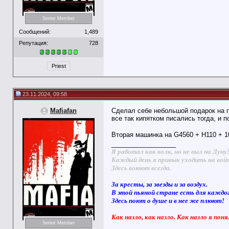
Senior Member
Сообщений:
1,489
Репутация:
728
Priest
23.11.2024, 09:58
Mafiafan
Сделал себе небольшой подарок на п
все так кипятком писались тогда, и п
Вторая машинка на G4560 + H110 + 1
__________________
Я работал как волк, но не выл на Луну
Каждый день я привык уходить на вой
Здесь воюют всегда.
За кресты, за звезды и за воздух.
В этой пьяной стране есть для каждо
Здесь поют о душе и в нее же плюют!
Как назло, как назло. Как назло я поня
Senior Member