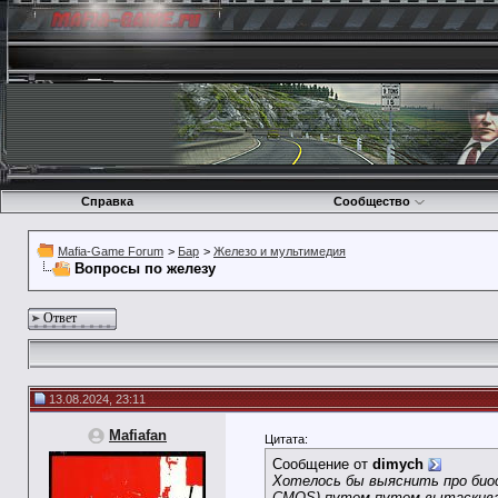
Справка
Сообщество
Mafia-Game Forum
>
Бар
>
Железо и мультимедия
Вопросы по железу
Ответ
13.08.2024, 23:11
Mafiafan
Цитата:
Сообщение от
dimych
Хотелось бы выяснить про биос
CMOS) путем путем вытаскиван