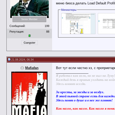
меню биоса делать Load Default Profi
Миниатюры
Senior Member
Сообщений:
199
Репутация:
88
Gangster
21.08.2024, 06:34
Mafiafan
Вот тут если честно хз, с проприета
__________________
Я работал как волк, но не выл на Луну
Каждый день я привык уходить на вой
Здесь воюют всегда.
За кресты, за звезды и за воздух.
В этой пьяной стране есть для каждо
Здесь поют о душе и в нее же плюют!
Как назло, как назло. Как назло я поня