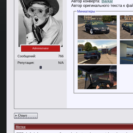
Автор конверта:
Baikal
Автор оригинального текста к фа
Миниатюры
Administrator
Сообщений:
766
Репутация:
N/A
Ответ
Метки