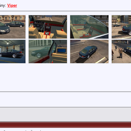
йлу:
Viper