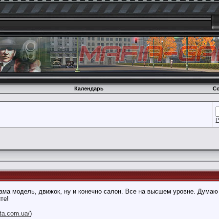
Календарь
Со
Р
ма модель, движок, ну и конечно салон. Все на высшем уровне. Думаю 
те!
gta.com.ua/
)