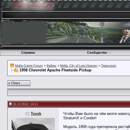
Справка
Сообщество
Mafia-Game Forum
>
Файлы
>
Mafia: City of Lost Heaven
>
Транспорт
1958 Chevrolet Apache Fleetside Pickup
Ответ
31.12.2012, 14:11
Tosyk
Чтобы Вам было на чём везти новогод
StratumX и Condor!
Модель 1958 года претерпела рестай