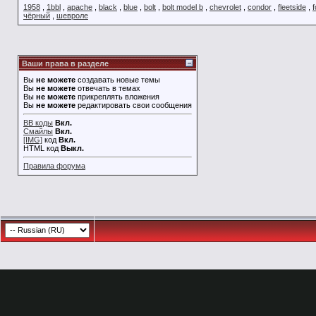
1958
,
1bbl
,
apache
,
black
,
blue
,
bolt
,
bolt model b
,
chevrolet
,
condor
,
fleetside
,
f
чёрный
,
шевроле
Ваши права в разделе
Вы
не можете
создавать новые темы
Вы
не можете
отвечать в темах
Вы
не можете
прикреплять вложения
Вы
не можете
редактировать свои сообщения
BB коды
Вкл.
Смайлы
Вкл.
[IMG]
код
Вкл.
HTML код
Выкл.
Правила форума