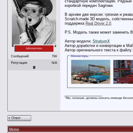
стандартную комплектацию. Рядный ш
коробкой передач Saginaw.
В архиве две версии: грязная и ржа
Scratch-made 3D модель, собственные
поддержка
Real Driver 2.0
.
P.S. Модель также может заменить Bo
Автор модели:
StratumX
Автор доработки и конвертации в Maf
Administrator
Автор оригинального текста к файлу
Миниатюры
Сообщений:
766
Репутация:
N/A
__________________
"Мы, сильные, должны сносить немощи бессил
Ответ
Метки