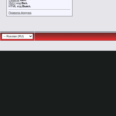
Смайлы
Вкл.
[IMG]
код
Вкл.
HTML код
Выкл.
Правила форума