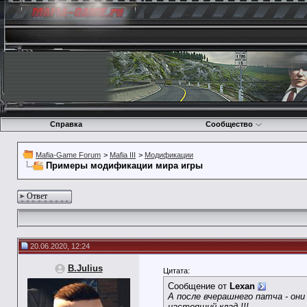
Справка
Сообщество
Mafia-Game Forum
>
Mafia III
>
Модификации
Примеры модификации мира игры
Ответ
20.06.2020, 12:24
B.Julius
Цитата:
Сообщение от
Lexan
А после вчерашнего патча - они
настоящий клад !!!