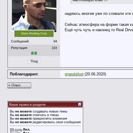
надеюсь многие уже по сливали эт
Сейчас атмосфера на форме такая к
Ещё чуть чуть и наконец то Real Dirv
Mafia Modding Crew
Сообщений:
94
Репутация:
103
Thug
Поблагодарил:
grandshot
(20.06.2020)
Ответ
Ваши права в разделе
Вы
не можете
создавать новые темы
Вы
не можете
отвечать в темах
Вы
не можете
прикреплять вложения
Вы
не можете
редактировать свои сообщения
BB коды
Вкл.