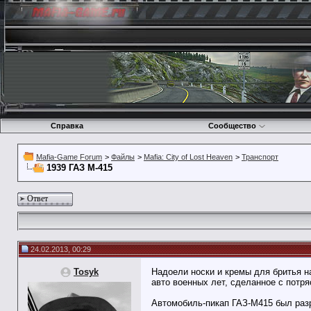
Справка
Сообщество
Mafia-Game Forum
>
Файлы
>
Mafia: City of Lost Heaven
>
Транспорт
1939 ГАЗ М-415
Ответ
24.02.2013, 00:29
Tosyk
Надоели носки и кремы для бритья н
авто военных лет, сделанное с пот
Автомобиль-пикап ГАЗ-М415 был разра