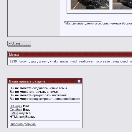
__________________
"Мы, сильные, должны сносить немощи бессил
Ответ
Метки
1939
,
brown
,
gaz
,
green
,
khaki
,
mafia
,
mod
,
real driver
,
scorsese
,
staghound
,
u
Ваши права в разделе
Вы
не можете
создавать новые темы
Вы
не можете
отвечать в темах
Вы
не можете
прикреплять вложения
Вы
не можете
редактировать свои сообщения
BB коды
Вкл.
Смайлы
Вкл.
[IMG]
код
Вкл.
HTML код
Выкл.
Правила форума