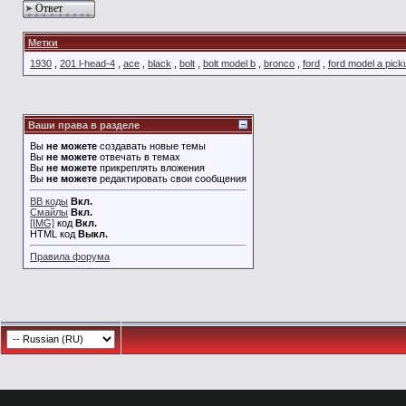
Ответ
Метки
1930
,
201 l-head-4
,
ace
,
black
,
bolt
,
bolt model b
,
bronco
,
ford
,
ford model a pick
Ваши права в разделе
Вы
не можете
создавать новые темы
Вы
не можете
отвечать в темах
Вы
не можете
прикреплять вложения
Вы
не можете
редактировать свои сообщения
BB коды
Вкл.
Смайлы
Вкл.
[IMG]
код
Вкл.
HTML код
Выкл.
Правила форума