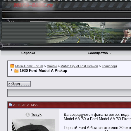
Справка
Сообщество
Mafia-Game Forum
>
Файлы
>
Mafia: City of Lost Heaven
>
Транспорт
1930 Ford Model A Pickup
Ответ
20.11.2012, 14:22
Tosyk
Да возрадуются фанаты ретро, ведь 
Model AA '30 и Ford Model AA '30 Firet
Первый Ford A был изготовлен 20 окт