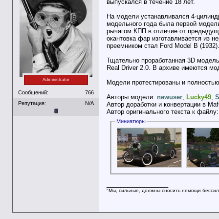
выпускался в течение 18 лет.
На модели устанавливался 4-цилиндр
модельного года была первой модель
рычагом КПП в отличие от предыдущи
окантовка фар изготавливается из н
преемником стал Ford Model B (1932)
Тщательно проработанная 3D модель 
Real Driver 2.0. В архиве имеются м
Administrator
Модели протестированы и полностью 
Сообщений:
766
Авторы модели:
newuser
,
Lucky49
,
S
Репутация:
N/A
Автор доработки и конвертации в Maf
Автор оригинального текста к файлу
Миниатюры
__________________
"Мы, сильные, должны сносить немощи бессил