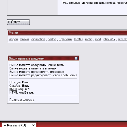
"Мы, сильные, должны сносить немощи бессил
Ответ
Метки
aspen
,
brown
,
digimation
,
dodge
,
f-platform
,
la 360
,
mafia
,
mod
,
pho3n1x
,
real dr
Ваши права в разделе
Вы
не можете
создавать новые темы
Вы
не можете
отвечать в темах
Вы
не можете
прикреплять вложения
Вы
не можете
редактировать свои сообщения
BB коды
Вкл.
Смайлы
Вкл.
[IMG]
код
Вкл.
HTML код
Выкл.
Правила форума