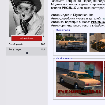
"автомат" TorqueFlite. Передняя под
Модель получилась детализированная
взялся
PHO3N1X
и он тоже постарал
Автор модели: Digimation, Inc.
Автор доработки кузова и деталей:
v
Автор конвертации в Mafia:
PHO3N1X
Автор оригинального текста к файлу
Миниатюры
Administrator
Сообщений:
766
Репутация:
N/A
Изображения
__________________