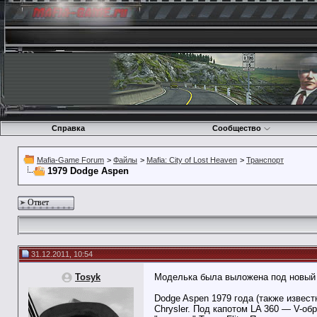
Справка
Сообщество
Mafia-Game Forum
>
Файлы
>
Mafia: City of Lost Heaven
>
Транспорт
1979 Dodge Aspen
Ответ
31.12.2011, 10:54
Tosyk
Моделька была выложена под новый 2
Dodge Aspen 1979 года (также извест
Chrysler. Под капотом LA 360 — V-об