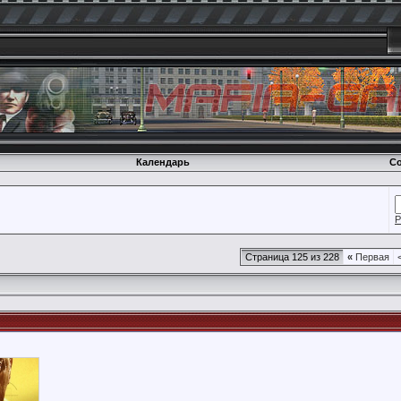
Календарь
Со
Р
Страница 125 из 228
«
Первая