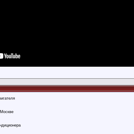
вигателя
 Москве
ндиционера