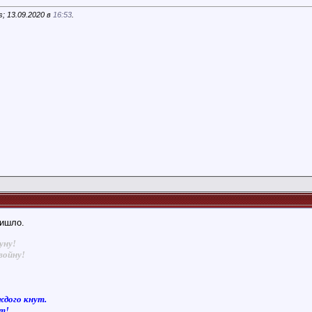
; 13.09.2020 в
16:53
.
ришло.
уну!
войну!
ждого кнут.
ют!