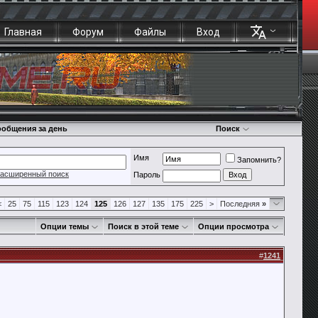
Главная
Форум
Файлы
Вход
общения за день
Поиск
Имя
Запомнить?
асширенный поиск
Пароль
<
25
75
115
123
124
125
126
127
135
175
225
>
Последняя
»
Опции темы
Поиск в этой теме
Опции просмотра
#
1241