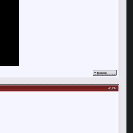
цитата
#
1245