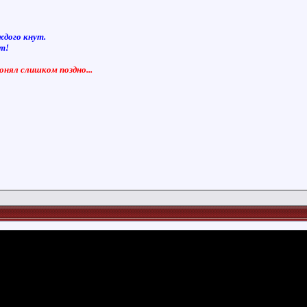
ждого кнут.
ют!
понял слишком поздно...