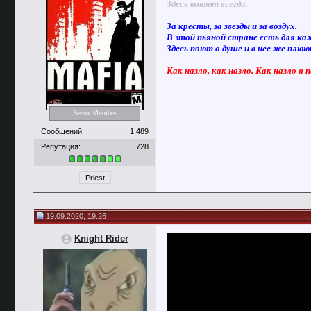
Здесь воюют всегда.
За кресты, за звезды и за воздух.
В этой пьяной стране есть для ка
Здесь поют о душе и в нее же плю
Как назло, как назло. Как назло я 
Senior Member
Сообщений:
1,489
Репутация:
728
Priest
19.09.2020, 19:26
Knight Rider