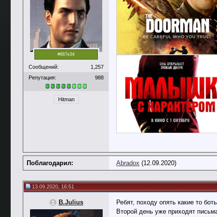
#667e34
Сообщений:
1,257
Репутация:
988
Hitman
Поблагодарил:
Abradox
(12.09.2020)
13.09.2020, 16:51
B.Julius
Ребят, походу опять какие то бот
Второй день уже приходят письм