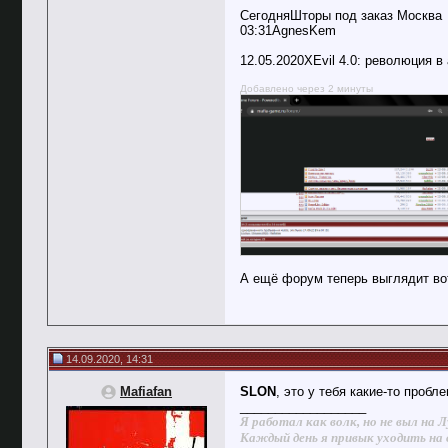
СегодняШторы под заказ Москва
03:31AgnesKem
12.05.2020XEvil 4.0: революция 
Добавлено через 2 минуты
А ещё форум теперь выглядит вот
14.09.2020, 14:31
Mafiafan
SLON
, это у тебя какие-то проб
__________________
Я работал как волк, но не выл на Л
Каждый день я привык уходить на 