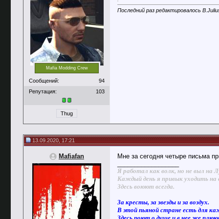
Последний раз редактировалось B.Julius
Mafia Modding Crew
Сообщений:
94
Репутация:
103
Thug
13.09.2020, 17:21
Mafiafan
Мне за сегодня четыре письма п
__________________
Я работал как волк, но не выл на Л
Каждый день я привык уходить на 
Здесь воюют всегда.
За кресты, за звезды и за воздух.
В этой пьяной стране есть для ка
Здесь поют о душе и в нее же плю