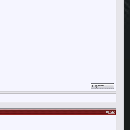
цитата
#
1242