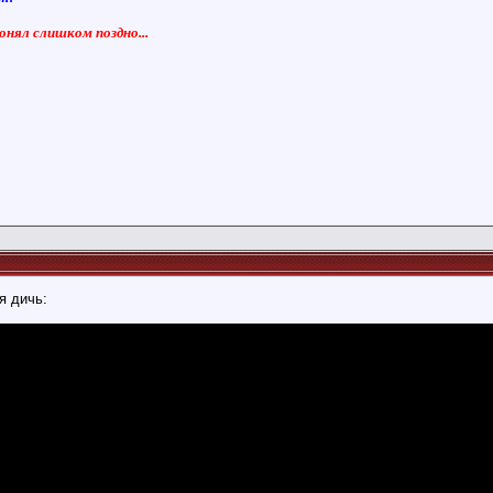
понял слишком поздно...
я дичь: