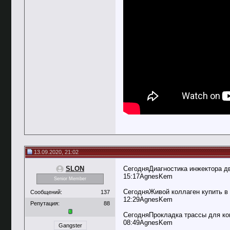
13.09.2020, 21:02
SLON
СегодняДиагностика инжектора д
15:17AgnesKem
Senior Member
СегодняЖивой коллаген купить в
Сообщений:
137
12:29AgnesKem
Репутация:
88
СегодняПрокладка трассы для ко
08:49AgnesKem
Gangster