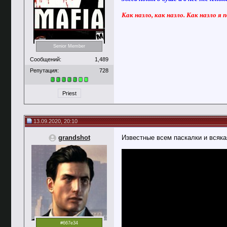
Как назло, как назло. Как назло я 
Senior Member
Сообщений:
1,489
Репутация:
728
Priest
13.09.2020, 20:10
grandshot
Известные всем паскалки и всяка
#667e34